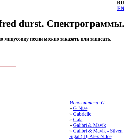
RU
EN
fred durst. Спектрограммы.
ю минусовку песни можно заказать или записать.
Исполнители: G
»
G-Nise
»
Gabrielle
»
Gala
»
Galibri & Mavik
»
Galibri & Mavik - Stiven
Sigal ( Dj Alex N-Ice