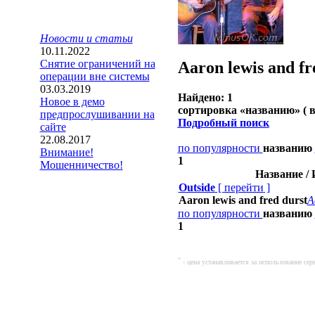
Новости и статьи
10.11.2022
Снятие ограничений на
Aaron lewis and fr
операции вне системы
03.03.2019
Найдено: 1
Новое в демо
сортировка «
названию
» ( 
предпрослушивании на
Подробный поиск
сайте
22.08.2017
по популярности
названию
Внимание!
1
Мошенничество!
Название /
Outside
[
перейти
]
Aaron lewis and fred durst
A
по популярности
названию
1
*
- цена устанавливается за использование с