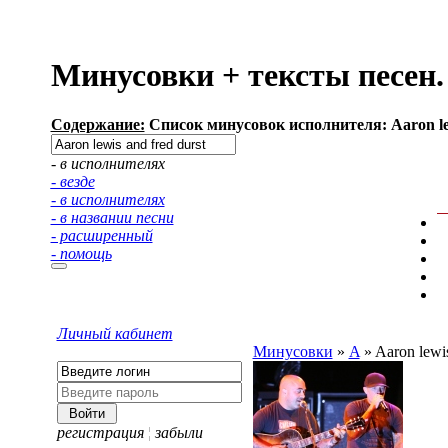
Минусовки + тексты песен.
Содержание:
Список минусовок исполнителя: Aaron le
- в исполнителях
- везде
- в исполнителях
- в названии песни
- расширенный
- помощь
Личный кабинет
Минусовки
»
A
»
Aaron lewis
регистрация
¦
забыли