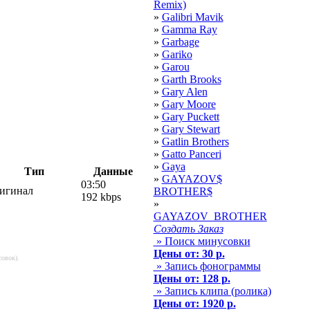
Remix)
»
Galibri Mavik
»
Gamma Ray
»
Garbage
»
Gariko
»
Garou
»
Garth Brooks
»
Gary Alen
»
Gary Moore
»
Gary Puckett
»
Gary Stewart
»
Gatlin Brothers
»
Gatto Panceri
»
Gaya
Тип
Данные
»
GAYAZOV$
03:50
игинал
BROTHER$
192 kbps
»
GAYAZOV_BROTHER
Создать Заказ
» Поиск минусовки
Цены от: 30 р.
совок).
» Запись фонограммы
Цены от: 128 р.
» Запись клипа (ролика)
Цены от: 1920 р.