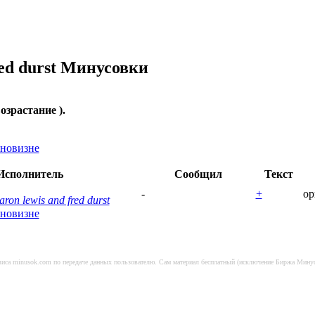
ed durst
Минусовки
возрастание ).
новизне
 Исполнитель
Сообщил
Текст
-
+
ор
aron lewis and fred durst
новизне
ервиса minusok.com по передаче данных пользователю. Сам материал бесплатный (исключение Биржа Мину