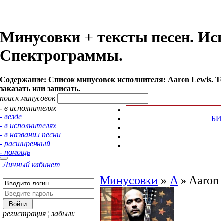
Минусовки + тексты песен. Ис
Спектрограммы.
Содержание:
Список минусовок исполнителя: Aaron Lewis. 
заказать или записать.
поиск минусовок
- в исполнителях
- везде
Б
- в исполнителях
- в названии песни
- расширенный
- помощь
Личный кабинет
Минусовки
»
A
»
Aaron
регистрация
¦
забыли