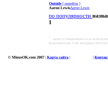
Outside
[
перейти
]
Aaron Lewis
Aaron Lewis
по популярности
назв
1
*
- цена устанавливается за использ
пользователю. Сам материал беспла
3497 s
© MinusOK.com 2007
|
Карта сайта
|
Соглашение
|
Контак