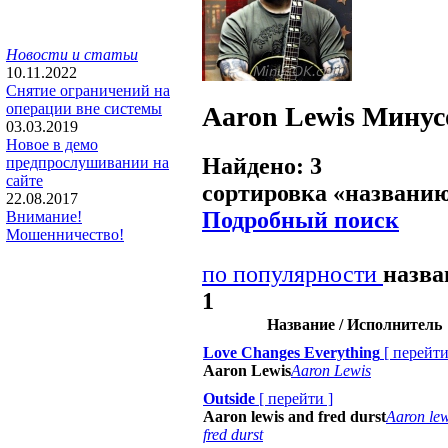
Новости и статьи
10.11.2022
Снятие ограничений на
операции вне системы
Aaron Lewis
Минус
03.03.2019
Новое в демо
Найдено: 3
предпрослушивании на
сайте
сортировка «
названи
22.08.2017
Подробный поиск
Внимание!
Мошенничество!
по популярности
назв
1
Название / Исполнитель
Love Changes Everything
[
перейт
Aaron Lewis
Aaron Lewis
Outside
[
перейти
]
Aaron lewis and fred durst
Aaron lew
fred durst