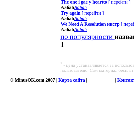
The one i gae y heartto
[
перейти
]
Aaliah
Aaliah
Try again
[
перейти
]
Aaliah
Aaliah
We Need A Resolution инстр
[
пере
Aaliah
Aaliah
по популярности
назв
1
*
- цена устанавливается за использ
пользователю. Сам материал беспла
© MinusOK.com 2007
|
Карта сайта
|
Соглашение
|
Контак