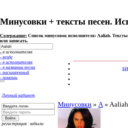
Минусовки + тексты песен. Ис
Содержание:
Список минусовок исполнителя: Aaliah. Тексты
или записать.
- в исполнителях
- везде
- в исполнителях
- в названии песни
Б
- расширенный
- помощь
Личный кабинет
Минусовки
»
A
»
Aaliah
регистрация
¦
забыли