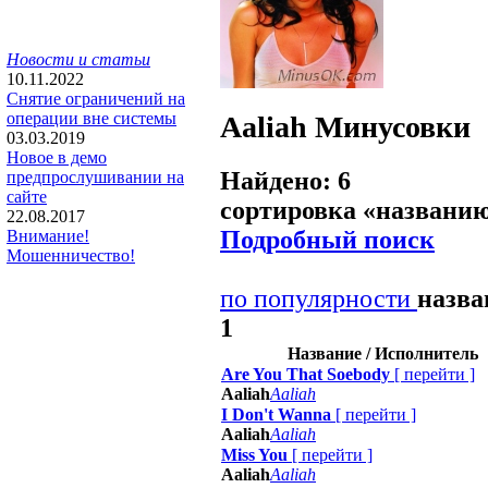
Новости и статьи
10.11.2022
Снятие ограничений на
операции вне системы
Aaliah
Минусовки
03.03.2019
Новое в демо
Найдено: 6
предпрослушивании на
сайте
сортировка «
названи
22.08.2017
Подробный поиск
Внимание!
Мошенничество!
по популярности
назв
1
Название / Исполнитель
Are You That Soebody
[
перейти
]
Aaliah
Aaliah
I Don't Wanna
[
перейти
]
Aaliah
Aaliah
Miss You
[
перейти
]
Aaliah
Aaliah