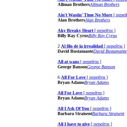
Allman Brothers
Allman Brothers
Ain't Wastin' Time No More
[
пере
Alan Brothers
Alan Brothers
Aky Breaky Heart
[
перейти
]
Billy Ray Cyrus
Billy Ray Cyrus
2
Al filo de la irrealidad
[
перейти
]
David Bustamante
David Bustamante
All at wans
[
перейти
]
George Banson
George Banson
6
All For Love
[
перейти
]
Bryan Adams
Bryan Adams
All For Love
[
перейти
]
Bryan Adams
Bryan Adams
All I Ask Of You
[
перейти
]
Barbara Straisent
Barbara Straisent
All I have to give
[
перейти
]