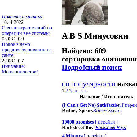
Новости и статьи
10.11.2022
Снятие ограничений на
операции вне системы
A B S
Минусовки
03.03.2019
Новое в демо
Найдено: 609
предпрослушивании на
сайте
сортировка «
названи
22.08.2017
Подробный поиск
Внимание!
Мошенничество!
по популярности
назв
1
2
3
»
»»
Название / Исполнитель
(I Can't Get No) Satisfaction
[
перей
Britney Spears
Britney Spears
10000 promises
[
перейти
]
Backstreet Boys
Backstreet Boys
4 Minutes
[
перейти
]