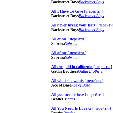
Backstreet Boys
Backstreet Boys
All I Have To Give
[
перейти
]
Backstreet Boys
Backstreet Boys
All never break your hart
[
перейти
Backstreet Boys
Backstreet Boys
All of me
[
перейти
]
Sabrina
Sabrina
All of me
[
перейти
]
Sabrina
Sabrina
All the gold in california
[
перейти
]
Gatlin Brothers
Gatlin Brothers
All what she wants
[
перейти
]
Ace of Base
Ace of Base
All you need is love
[
перейти
]
Beatles
Beatles
All You Need Is Love G
[
перейти
]
Beatles
Beatles