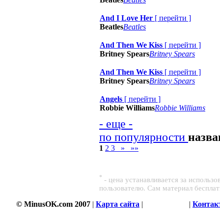
And I Love Her
[
перейти
]
Beatles
Beatles
And Then We Kiss
[
перейти
]
Britney Spears
Britney Spears
And Then We Kiss
[
перейти
]
Britney Spears
Britney Spears
Angels
[
перейти
]
Robbie Williams
Robbie Williams
- еще -
по популярности
назв
1
2
3
»
»»
*
- цена устанавливается за использ
пользователю. Сам материал беспла
© MinusOK.com 2007
|
Карта сайта
|
Соглашение
|
Контак