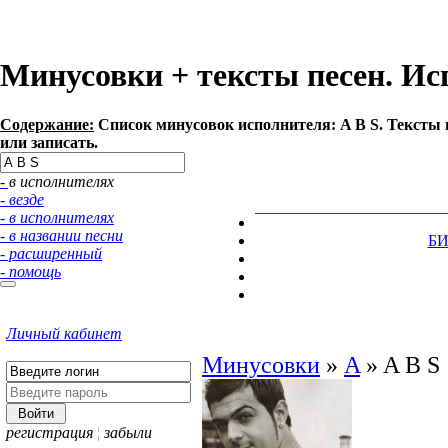
Минусовки + тексты песен. Ис
Содержание:
Список минусовок исполнителя: A B S. Тексты
или записать.
- в исполнителях
- везде
- в исполнителях
- в названии песни
Б
- расширенный
- помощь
Личный кабинет
Минусовки
»
A
»
A B S
регистрация
¦
забыли