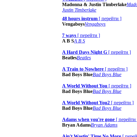
Madonna & Justin Timberlake
Mad
Justin Timberlake
48 hours instrum
[
перейти
]
Vengaboys
Vengaboys
7 ways
[
перейти
]
A B S
A B S
A Hard Days Night G
[
перейти
]
Beatles
Beatles
A Train to Nowhere
[
перейти
]
Bad Boys Blue
Bad Boys Blue
A World Without You
[
перейти
]
Bad Boys Blue
Bad Boys Blue
A World Without You2
[
перейти
]
Bad Boys Blue
Bad Boys Blue
Adams when you're gone
[
перейти
Bryan Adams
Bryan Adams
Ain't Wastin' Time No More
[
пере