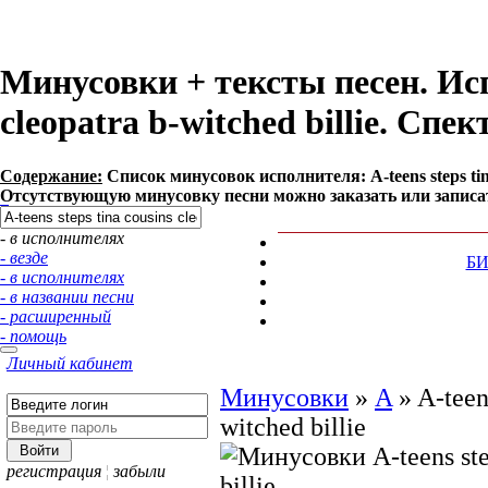
Минусовки + тексты песен. Испо
cleopatra b-witched billie. Сп
Содержание:
Список минусовок исполнителя: A-teens steps tina
Отсутствующую минусовку песни можно заказать или записа
- в исполнителях
- везде
Б
- в исполнителях
- в названии песни
- расширенный
- помощь
Личный кабинет
Минусовки
»
A
»
A-teen
witched billie
регистрация
¦
забыли