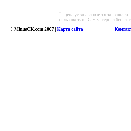
*
- цена устанавливается за использ
пользователю. Сам материал беспла
© MinusOK.com 2007
|
Карта сайта
|
Соглашение
|
Контак