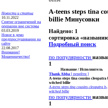
A-teens steps tina c
Новости и статьи
billie
Минусовки
10.11.2022
Снятие ограничений на
операции вне системы
Найдено: 1
03.03.2019
Новое в демо
сортировка «
названи
предпрослушивании на
Подробный поиск
сайте
22.08.2017
Внимание!
по популярности
назв
Мошенничество!
1
Название / Исполнитель
Thank Abba
[
перейти
]
A-teens steps tina cousins cleopatra 
witched billie
A-teens steps tina cousins cleopatra b-
witched billie
по популярности
назв
1