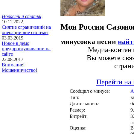
Новости и статьи
10.11.2022
Моя Россия
Сазоно
Снятие ограничений на
операции вне системы
03.03.2019
минусовка песни
найт
Новое в демо
Медиа-контент 
предпрослушивании на
сайте
Вы можете связ
22.08.2017
стран
Внимание!
Мошенничество!
Перейти на 
Сообщил о минусе:
А
Тип:
з
Длительность:
0
Размер:
9
Битрейт:
3
о
Оценка:
В
о