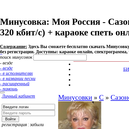
Минусовка: Моя Россия - Сазон
320 кбит/с) + караоке спеть он
Содержание:
Здесь Вы сможете бесплатно cкачать Минусовку п
без регистрации. Доступны: караоке онлайн, спектрограмма, 
поиск минусовок
- везде
- везде
Б
- в исполнителях
- в названии песни
- расширенный
- помощь
Личный кабинет
Минусовки
»
С
»
Сазон
регистрация
¦
забыли