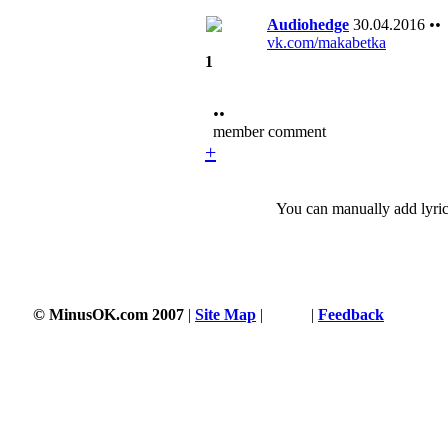
Audiohedge
30.04.2016
••
vk.com/makabetka
1
••
member comment
+
You can manually add lyric
© MinusOK.com 2007
|
Site Map
|
Terms
|
Feedback