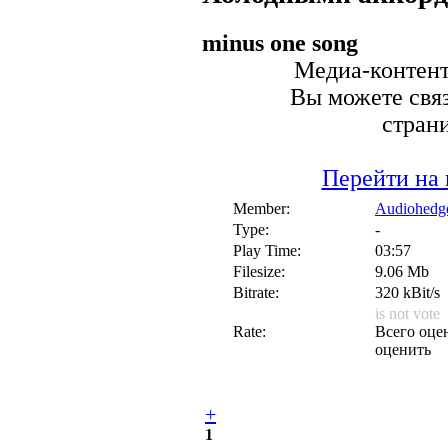
minus one song
Медиа-контент 
Вы можете связ
стран
Перейти на 
Member:
Audiohedg
Type:
-
Play Time:
03:57
Filesize:
9.06 Mb
Bitrate:
320 kBit/s
is not vote
Rate:
Всего оцен
оценить
+
1