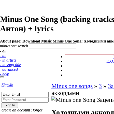
Minus One Song (backing trac
Антон) + lyrics
About page:
Download Music Minus One Song: Холодными акк
minus one search
- all
- all
- in artists
EX
- in song title
- advanced
- help
Sign-In
Minus one songs
»
З
»
З
аккордами
create an account
¦
forgot
Холодными аккор