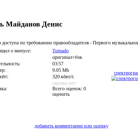
ть
Майданов Денис
 доступа по требованию правообладателя - Первого музыкальног
щил о минусе:
Tornado
оригинал+бэк
ельность:
03:57
ер:
9.05 Mb
спектрогр
ейт:
320 кбит/с
оценки нет
ка:
Всего оценок: 0
оценить
добавить комментарии или оценку