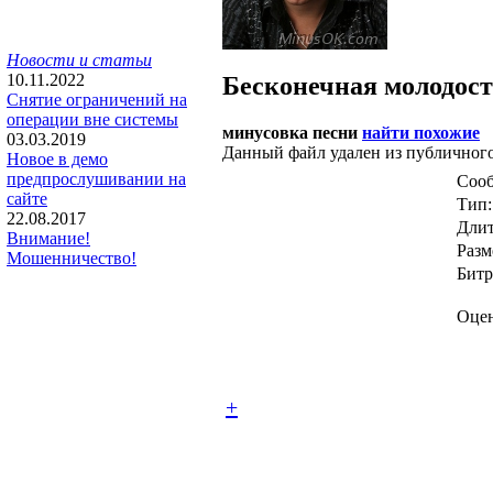
Новости и статьи
10.11.2022
Бесконечная молодос
Снятие ограничений на
операции вне системы
минусовка песни
найти похожие
03.03.2019
Данный файл удален из публичного
Новое в демо
предпрослушивании на
Сооб
сайте
Тип:
22.08.2017
Длит
Внимание!
Разм
Мошенничество!
Битр
Оцен
+