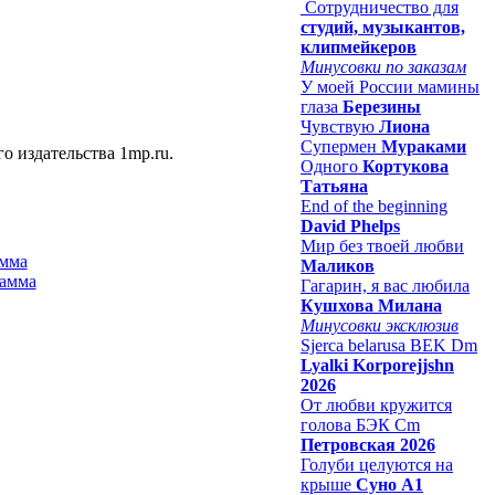
Сотрудничество для
студий, музыкантов,
клипмейкеров
Минусовки по заказам
У моей России мамины
глаза
Березины
Чувствую
Лиона
Супермен
Мураками
о издательства 1mp.ru.
Одного
Кортукова
Татьяна
End of the beginning
David Phelps
Мир без твоей любви
амма
Маликов
Гагарин, я вас любила
Кушхова Милана
Минусовки эксклюзив
Sjerca belarusa BEK Dm
Lyalki Korporejjshn
2026
От любви кружится
голова БЭК Cm
Петровская 2026
Голуби целуются на
крыше
Суно А1