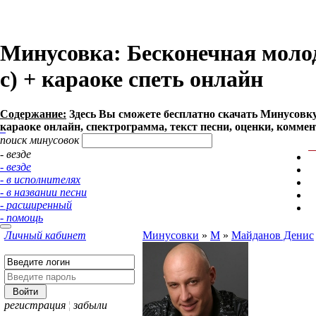
Минусовка: Бесконечная молодо
с) + караоке спеть онлайн
Содержание:
Здесь Вы сможете бесплатно cкачать Минусовку 
караоке онлайн, спектрограмма, текст песни, оценки, коммен
поиск минусовок
- везде
- везде
- в исполнителях
- в названии песни
- расширенный
- помощь
Личный кабинет
Минусовки
»
М
»
Майданов Денис
регистрация
¦
забыли