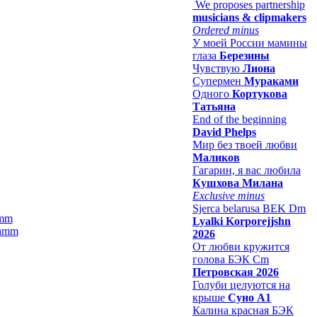
We proposes partnership
musicians & clipmakers
Ordered minus
У моей России мамины
глаза
Березины
Чувствую
Лиона
Супермен
Мураками
Одного
Кортукова
Татьяна
End of the beginning
David Phelps
Мир без твоей любви
Маликов
Гагарин, я вас любила
Кушхова Милана
Exclusive minus
Sjerca belarusa BEK Dm
amm
Lyalki Korporejjshn
2026
От любви кружится
голова БЭК Cm
Петровская 2026
Голуби целуются на
крыше
Суно А1
Калина красная БЭК