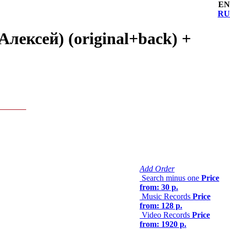
EN
RU
лексей) (original+back) +
Add Order
Search minus one
Price
from: 30 р.
Music Records
Price
from: 128 р.
Video Records
Price
from: 1920 р.