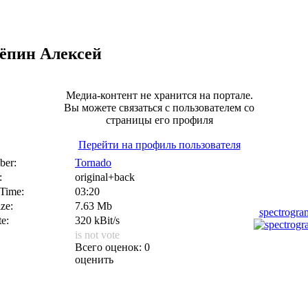
ёпин Алексей
Медиа-контент не хранится на портале.
Вы можете связаться с пользователем со
страницы его профиля
Перейти на профиль пользователя
er:
Tornado
:
original+back
 Time:
03:20
ize:
7.63 Mb
spectrogr
te:
320 kBit/s
is not vote
Всего оценок: 0
оценить