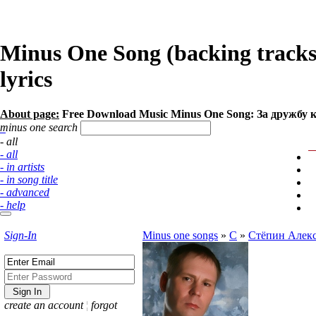
Minus One Song (backing tracks
lyrics
About page:
Free Download Music Minus One Song: За дружбу 
minus one search
- all
- all
- in artists
- in song title
- advanced
- help
Sign-In
Minus one songs
»
С
»
Стёпин Алек
create an account
¦
forgot