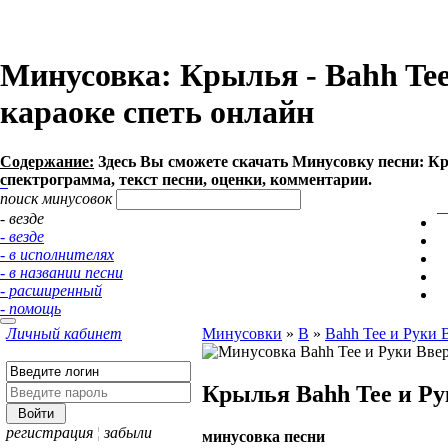
Минусовка: Крылья - Bahh Tee 
караоке спеть онлайн
Содержание:
Здесь Вы сможете cкачать Минусовку песни: Крыл
спектрограмма, текст песни, оценки, комментарии.
поиск минусовок
- везде
- везде
- в исполнителях
- в названии песни
- расширенный
- помощь
Личный кабинет
Минусовки
»
B
»
Bahh Tee и Руки 
Крылья
Bahh Tee и Р
регистрация
¦
забыли
минусовка песни