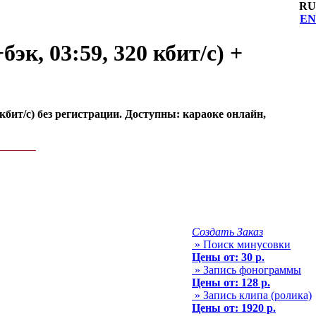
RU
EN
к, 03:59, 320 кбит/с) +
кбит/с) без регистрации. Доступны: караоке онлайн,
Создать Заказ
» Поиск минусовки
Цены от: 30 р.
» Запись фонограммы
Цены от: 128 р.
» Запись клипа (ролика)
Цены от: 1920 р.