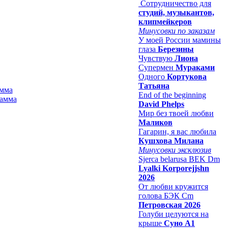
Сотрудничество для
студий, музыкантов,
клипмейкеров
Минусовки по заказам
У моей России мамины
глаза
Березины
Чувствую
Лиона
Супермен
Мураками
Одного
Кортукова
Татьяна
амма
End of the beginning
David Phelps
Мир без твоей любви
Маликов
Гагарин, я вас любила
Кушхова Милана
Минусовки эксклюзив
Sjerca belarusa BEK Dm
Lyalki Korporejjshn
2026
От любви кружится
голова БЭК Cm
Петровская 2026
Голуби целуются на
крыше
Суно А1