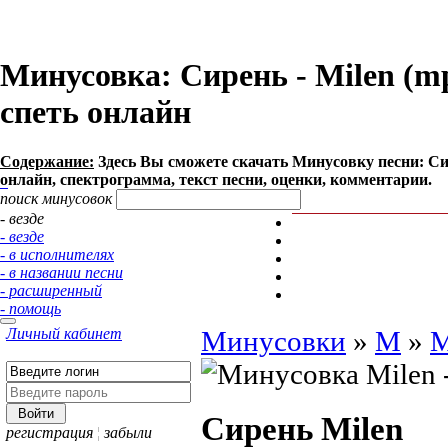
Минусовка: Сирень - Milen (mp3
спеть онлайн
Содержание:
Здесь Вы сможете cкачать Минусовку песни: Сире
онлайн, спектрограмма, текст песни, оценки, комментарии.
поиск минусовок
- везде
- везде
- в исполнителях
- в названии песни
- расширенный
- помощь
Личный кабинет
Минусовки
»
M
»
M
Сирень
Milen
регистрация
¦
забыли