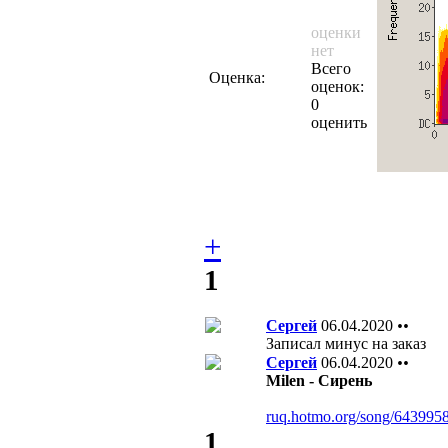
оценки
нет
Всего
Оценка:
оценок:
0
оценить
+
1
Сергей
06.04.2020
••
Записал минус на заказ
Сергей
06.04.2020
••
Milen - Сирень
ruq.hotmo.org/song/643995
1