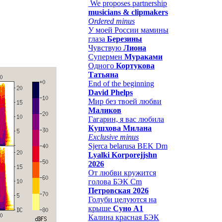
We proposes partnership
musicians & clipmakers
Ordered minus
У моей России мамины
глаза
Березины
Чувствую
Лиона
Супермен
Мураками
Одного
Кортукова
Татьяна
End of the beginning
David Phelps
Мир без твоей любви
Маликов
Гагарин, я вас любила
Кушхова Милана
Exclusive minus
Sjerca belarusa BEK Dm
Lyalki Korporejjshn
2026
От любви кружится
голова БЭК Cm
Петровская 2026
Голуби целуются на
крыше
Суно А1
Калина красная БЭК