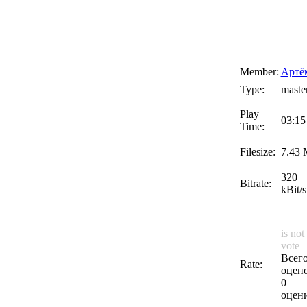
Member:
Артё
Type:
maste
Play
03:15
Time:
Filesize:
7.43
320
Bitrate:
kBit/s
is not
vote
Всег
Rate:
оцено
0
оцен