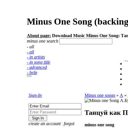
Minus One Song (backing 
About page:
Download Music Minus One Song: Та
minus one search
- all
- all
- in artists
- in song title
- advanced
- help
Sign-In
Minus one songs
»
А
»
Танцуй как П
create an account
¦
forgot
minus one song