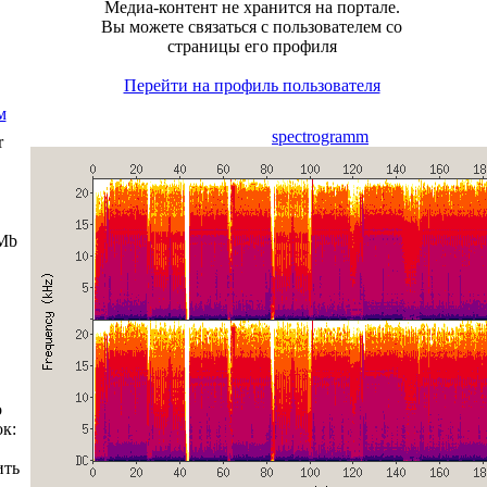
Медиа-контент не хранится на портале.
Вы можете связаться с пользователем со
страницы его профиля
Перейти на профиль пользователя
м
spectrogramm
r
 Mb
о
к:
ить