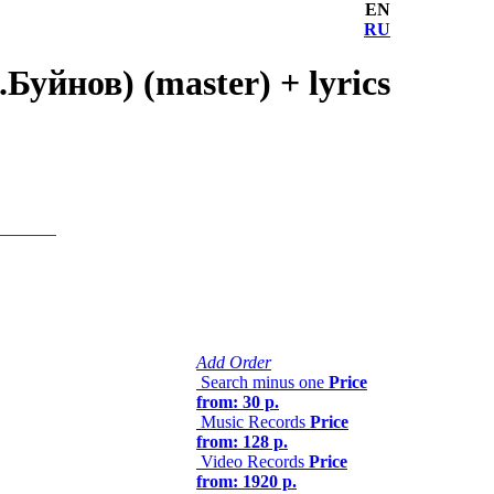
EN
RU
Буйнов) (master) + lyrics
Add Order
Search minus one
Price
from: 30 р.
Music Records
Price
from: 128 р.
Video Records
Price
from: 1920 р.