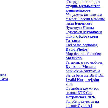
Сотрудничество для
студий, музыкантов,
клипмейкеров
Минусовки по заказам
У моей России мамины
глаза
Березины
Чувствую
Лиона
Супермен
Мураками
Одного
Кортукова
Татьяна
End of the beginning
David Phelps
Мир без твоей любви
Маликов
Гагарин, я вас любила
Кушхова Милана
Минусовки эксклюзив
амма
Sjerca belarusa BEK Dm
Lyalki Korporejjshn
2026
От любви кружится
голова БЭК Cm
Петровская 2026
Голуби целуются на
крыше
Суно А1