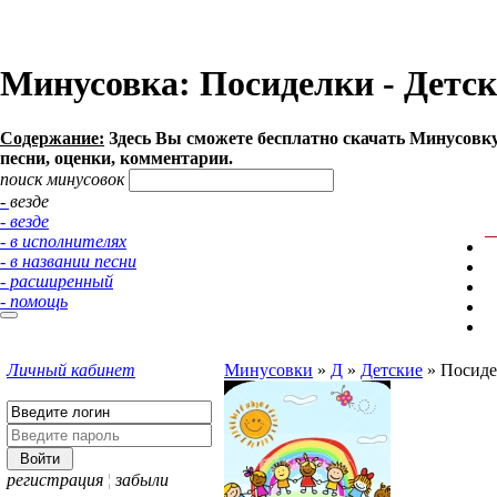
Минусовка: Посиделки - Детски
Содержание:
Здесь Вы сможете бесплатно cкачать Минусовку п
песни, оценки, комментарии.
поиск минусовок
- везде
- везде
- в исполнителях
- в названии песни
- расширенный
- помощь
Личный кабинет
Минусовки
»
Д
»
Детские
»
Посиде
регистрация
¦
забыли