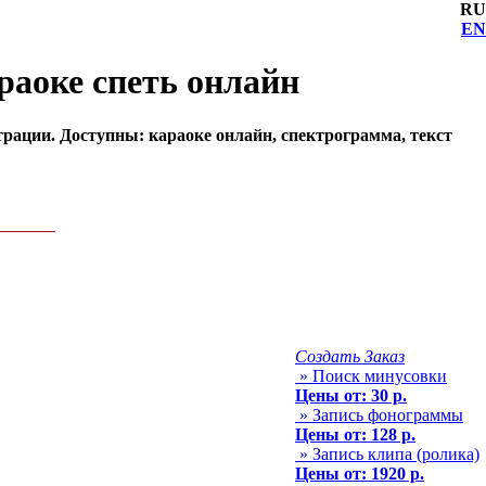
RU
EN
араоке спеть онлайн
страции. Доступны: караоке онлайн, спектрограмма, текст
Создать Заказ
» Поиск минусовки
Цены от: 30 р.
» Запись фонограммы
Цены от: 128 р.
» Запись клипа (ролика)
Цены от: 1920 р.