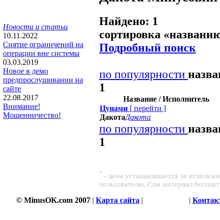
Найдено: 1
Новости и статьи
сортировка «
названи
10.11.2022
Снятие ограничений на
Подробный поиск
операции вне системы
03.03.2019
Новое в демо
по популярности
назв
предпрослушивании на
1
сайте
22.08.2017
Название / Исполнитель
Внимание!
Цунaми
[
перейти
]
Мошенничество!
Дaкотa
Дaкотa
по популярности
назв
1
*
- цена устанавливается за использ
пользователю. Сам материал беспла
© MinusOK.com 2007
|
Карта сайта
|
Соглашение
|
Контак