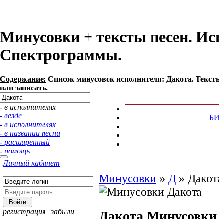
Минусовки + тексты песен. Ис
Спектрограммы.
Содержание:
Список минусовок исполнителя: Дaкотa. Текст
или записать.
- в исполнителях
- везде
Б
- в исполнителях
- в названии песни
- расширенный
- помощь
Личный кабинет
Минусовки
»
Д
»
Дaкот
регистрация
¦
забыли
Дaкотa
Минусовки