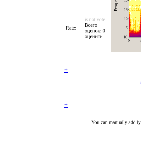
is not vote
Всего
Rate:
оценок: 0
оценить
+
+
You can manually add lyr