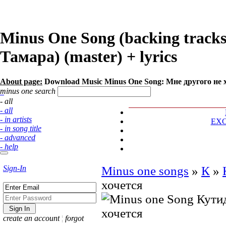
Minus One Song (backing tracks
Тамара) (master) + lyrics
About page:
Download Music Minus One Song: Мне другого не 
minus one search
- all
- all
- in artists
EX
- in song title
- advanced
- help
Sign-In
Minus one songs
»
К
»
хочется
create an account
¦
forgot