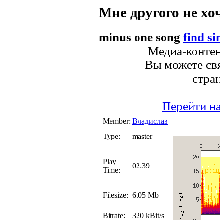
Мне другого не хо
minus one song
find si
Медиа-контен
Вы можете свя
стра
Перейти на
Member:
Владислав
Type:
master
Play
02:39
Time:
Filesize:
6.05 Mb
Bitrate:
320 kBit/s