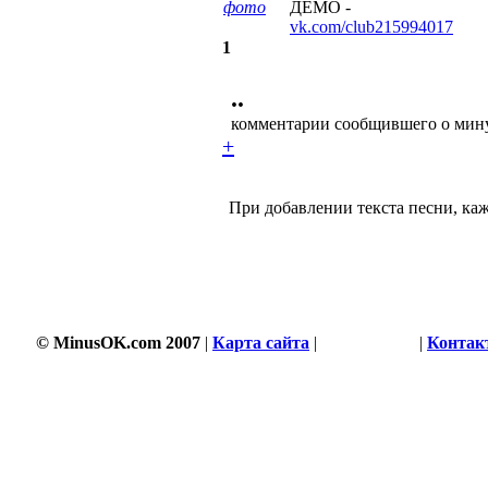
фото
ДЕМО -
vk.com/club215994017
1
••
комментарии сообщившего о мин
+
При добавлении текста песни, каж
© MinusOK.com 2007
|
Карта сайта
|
Соглашение
|
Контак