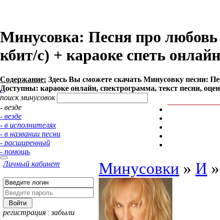
Минусовка: Песня про любовь 
кбит/с) + караоке спеть онлай
Содержание:
Здесь Вы сможете cкачать Минусовку песни: Песн
Доступны: караоке онлайн, спектрограмма, текст песни, оце
поиск минусовок
- везде
- везде
- в исполнителях
- в названии песни
- расширенный
- помощь
Личный кабинет
Минусовки
»
И
регистрация
¦
забыли