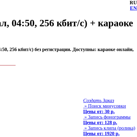
RU
EN
 04:50, 256 кбит/с) + караоке
50, 256 кбит/с) без регистрации. Доступны: караоке онлайн,
Создать Заказ
» Поиск минусовки
Цены от: 30 р.
» Запись фонограммы
Цены от: 128 р.
» Запись клипа (ролика)
Цены от: 1920 р.