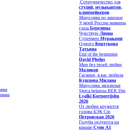
Сотрудничество для
студий, музыкантов,
клипмейкеров
Минусовки по заказам
У моей России мамины
глаза
Березины
Чувствую
Лиона
Супермен
Мураками
Одного
Кортукова
Татьяна
End of the beginning
David Phelps
Мир без твоей любви
Маликов
Гагарин, я вас любила
Кушхова Милана
Минусовки эксклюзив
амма
Sjerca belarusa BEK Dm
Lyalki Korporejjshn
2026
От любви кружится
голова БЭК Cm
Петровская 2026
Голуби целуются на
крыше
Суно А1