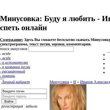
Минусовка: Буду я любить - Ив
спеть онлайн
Содержание:
Здесь Вы сможете бесплатно cкачать Минусовку п
спектрограмма, текст песни, оценки, комментарии.
поиск минусовок
- везде
- везде
- в исполнителях
- в названии песни
- расширенный
- помощь
Личный кабинет
Минусовки
»
И
»
Иванов Александ
регистрация
¦
забыли