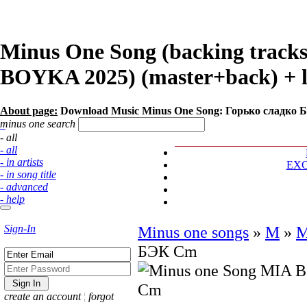
Minus One Song (backing trac
BOYKA 2025) (master+back) + l
About page:
Download Music Minus One Song: Горько сладко
minus one search
- all
- all
- in artists
EX
- in song title
- advanced
- help
Sign-In
Minus one songs
»
M
»
M
БЭК Cm
create an account
¦
forgot