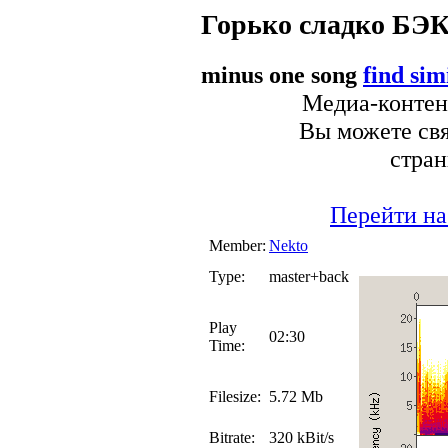
Горько сладко БЭ
minus one song
find sim
Медиа-контент
Вы можете свя
стран
Перейти на
Member:
Nekto
Type:
master+back
Play
02:30
Time:
Filesize:
5.72 Mb
Bitrate:
320 kBit/s