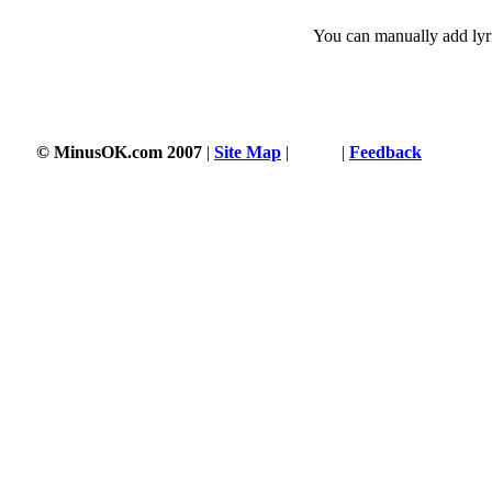
You can manually add lyri
© MinusOK.com 2007
|
Site Map
|
Terms
|
Feedback