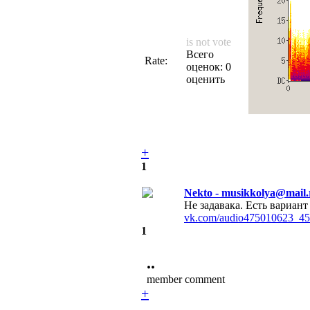
is not vote
Всего
Rate:
оценок: 0
оценить
+
1
Nekto - musikkolya@mail.
Не задавака. Есть вариант 
vk.com/audio475010623_45
1
••
member comment
+