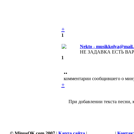
+
1
Nekto - musikkolya@mail.
НЕ ЗАДАВКА ЕСТЬ ВА
1
••
комментарии сообщившего о мин
+
При добавлении текста песни, 
© MinusOK.com 2007
|
Карта сайта
|
Соглашение
|
Контак