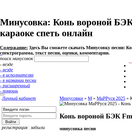
Минусовка: Конь вороной БЭК F
караоке спеть онлайн
Содержание:
Здесь Вы сможете cкачать Минусовку песни: Кон
спектрограмма, текст песни, оценки, комментарии.
поиск минусовок
- везде
- везде
- в исполнителях
- в названии песни
- расширенный
- помощь
Личный кабинет
Минусовки
»
М
»
МаРРуся 2025
»
Конь вороной БЭК F
регистрация
¦
забыли
минусовка песни