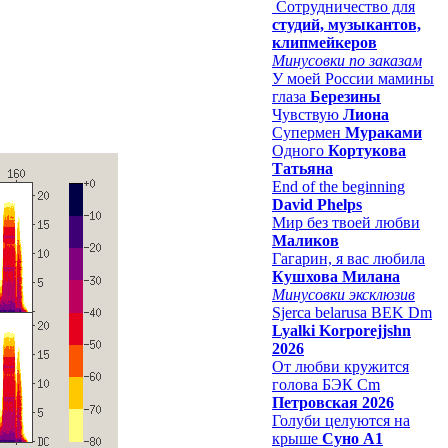
Сотрудничество для
студий, музыкантов,
клипмейкеров
Минусовки по заказам
У моей России мамины
глаза
Березины
Чувствую
Лиона
Супермен
Мураками
Одного
Кортукова
Татьяна
End of the beginning
David Phelps
Мир без твоей любви
Маликов
Гагарин, я вас любила
Кушхова Милана
Минусовки эксклюзив
Sjerca belarusa BEK Dm
Lyalki Korporejjshn
2026
От любви кружится
голова БЭК Cm
Петровская 2026
Голуби целуются на
крыше
Суно А1