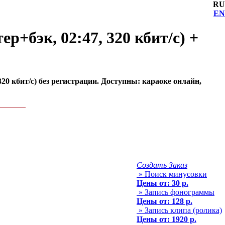
RU
EN
+бэк, 02:47, 320 кбит/с) +
0 кбит/с) без регистрации. Доступны: караоке онлайн,
Создать Заказ
» Поиск минусовки
Цены от: 30 р.
» Запись фонограммы
Цены от: 128 р.
» Запись клипа (ролика)
Цены от: 1920 р.