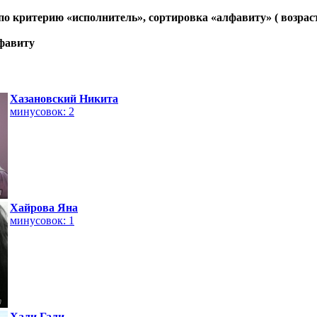
 по критерию «
исполнитель
», сортировка «
алфавиту
» ( возрас
фавиту
Хазановский Никита
минусовок: 2
Хайрова Яна
минусовок: 1
Хали Гали