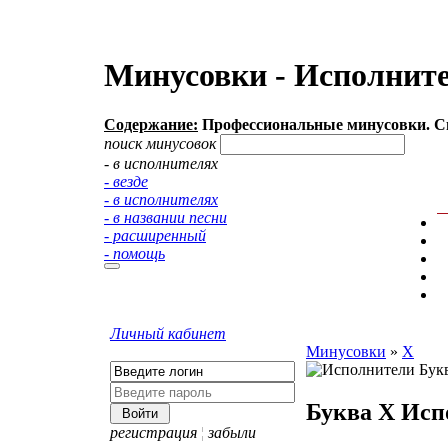
Минусовки - Исполнител
Содержание:
Профессиональные минусовки. Спи
поиск минусовок
- в исполнителях
- везде
- в исполнителях
- в названии песни
- расширенный
- помощь
Личный кабинет
Минусовки
»
Х
Буква Х
Исп
регистрация
¦
забыли