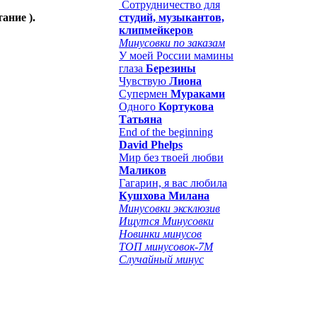
Сотрудничество для
тание ).
студий, музыкантов,
клипмейкеров
Минусовки по заказам
У моей России мамины
глаза
Березины
Чувствую
Лиона
Супермен
Мураками
Одного
Кортукова
Татьяна
End of the beginning
David Phelps
Мир без твоей любви
Маликов
Гагарин, я вас любила
Кушхова Милана
Минусовки эксклюзив
Ищутся Минусовки
Новинки минусов
ТОП минусовок-7M
Случайный минус