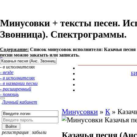
Минусовки + тексты песен. Ис
Звонница). Спектрограммы.
Содержание:
Список минусовок исполнителя: Казачья песня 
песни можно заказать или записать.
- в исполнителях
- везде
Б
- в исполнителях
- в названии песни
- расширенный
- помощь
Личный кабинет
Минусовки
»
К
»
Казач
регистрация
¦
забыли
Казачья песня (Анс