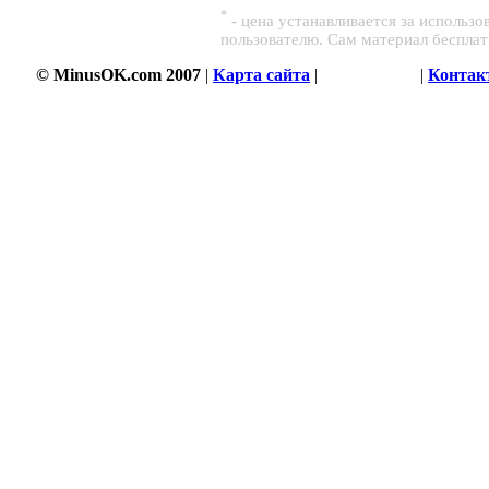
*
- цена устанавливается за использ
пользователю. Сам материал беспла
© MinusOK.com 2007
|
Карта сайта
|
Соглашение
|
Контак