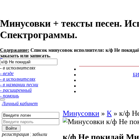
Минусовки + тексты песен. Ис
Спектрограммы.
Содержание:
Список минусовок исполнителя: к/ф Не покида
заказать или записать.
- в исполнителях
- везде
Б
- в исполнителях
- в названии песни
- расширенный
- помощь
Личный кабинет
Минусовки
»
К
»
к/ф Н
регистрация
¦
забыли
к/ф Не покидай
Ми