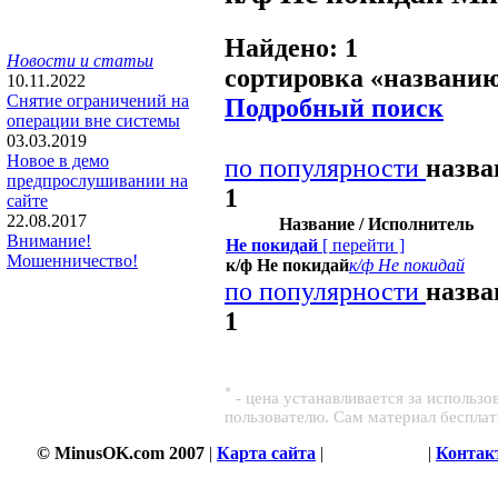
Найдено: 1
Новости и статьи
сортировка «
названи
10.11.2022
Снятие ограничений на
Подробный поиск
операции вне системы
03.03.2019
Новое в демо
по популярности
назв
предпрослушивании на
1
сайте
22.08.2017
Название / Исполнитель
Внимание!
Не покидай
[
перейти
]
Мошенничество!
к/ф Не покидай
к/ф Не покидай
по популярности
назв
1
*
- цена устанавливается за использ
пользователю. Сам материал беспла
© MinusOK.com 2007
|
Карта сайта
|
Соглашение
|
Контак