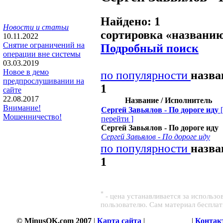
Найдено: 1
Новости и статьи
сортировка «
названи
10.11.2022
Снятие ограничений на
Подробный поиск
операции вне системы
03.03.2019
Новое в демо
по популярности
назв
предпрослушивании на
1
сайте
22.08.2017
Название / Исполнитель
Внимание!
Сергей Завьялов - По дороге иду
[
Мошенничество!
перейти
]
Сергей Завьялов - По дороге иду
Сергей Завьялов - По дороге иду
по популярности
назв
1
*
- цена устанавливается за использ
пользователю. Сам материал беспла
© MinusOK.com 2007
|
Карта сайта
|
Соглашение
|
Контак