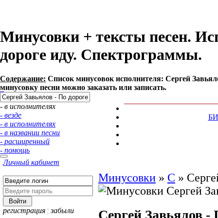
Минусовки + тексты песен. Ис
дороге иду. Спектрограммы.
Содержание:
Список минусовок исполнителя: Сергей Завьяло
минусовку песни можно заказать или записать.
- в исполнителях
- везде
Б
- в исполнителях
- в названии песни
- расширенный
- помощь
Личный кабинет
Минусовки
»
С
»
Серге
регистрация
¦
забыли
Сергей Завьялов - 