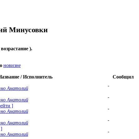
ий
Минусовки
( возрастание ).
ию
новизне
Название / Исполнитель
Сообщил
-
но Анатолий
-
но Анатолий
рейти
]
-
но Анатолий
-
но Анатолий
]
-
но Анатолий