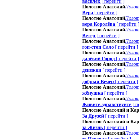
василёк
[
перейти
]
Полотно Анатолий
Полот
Вера
[
перейти
]
Полотно Анатолий
Полот
вера Королёва
[
перейти
Полотно Анатолий
Полот
Ветер
[
перейти
]
Полотно Анатолий
Полот
гоп-стоп Сало
[
перейти
]
Полотно Анатолий
Полот
далёкий Город
[
перейти
]
Полотно Анатолий
Полот
денежки
[
перейти
]
Полотно Анатолий
Полот
добрый Вечер
[
перейти
]
Полотно Анатолий
Полот
жёнушка
[
перейти
]
Полотно Анатолий
Полот
Живите-здравствуйте
[
п
Полотно Анатолий и Ка
За Друзей
[
перейти
]
Полотно Анатолий и Ка
за Жизнь
[
перейти
]
Полотно Анатолий
Полот
за Перевал
[
перейти
]