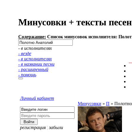
Минусовки + тексты песе
Содержание:
Список минусовок исполнителя: Полотн
- в исполнителях
- везде
- в исполнителях
- в названии песни
- расширенный
- помощь
Личный кабинет
Минусовки
»
П
»
Полотно
регистрация
¦
забыли