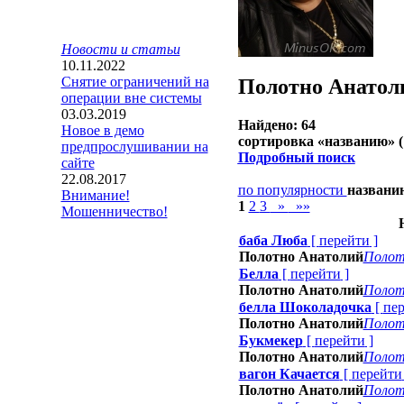
Новости и статьи
10.11.2022
Снятие ограничений на
Полотно Анатол
операции вне системы
03.03.2019
Найдено: 64
Новое в демо
сортировка «
названию
» 
предпрослушивании на
Подробный поиск
сайте
22.08.2017
по популярности
назван
Внимание!
1
2
3
»
»»
Мошенничество!
баба Люба
[
перейти
]
Полотно Анатолий
Полот
Белла
[
перейти
]
Полотно Анатолий
Полот
белла Шоколадочка
[
пе
Полотно Анатолий
Полот
Букмекер
[
перейти
]
Полотно Анатолий
Полот
вагон Качается
[
перейти
Полотно Анатолий
Полот