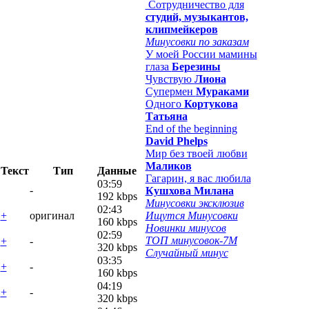
Сотрудничество для
студий, музыкантов,
клипмейкеров
Минусовки по заказам
У моей России мамины
глаза
Березины
Чувствую
Лиона
Супермен
Мураками
Одного
Кортукова
Татьяна
End of the beginning
David Phelps
Мир без твоей любви
Маликов
Текст
Тип
Данные
Гагарин, я вас любила
03:59
-
Кушхова Милана
192 kbps
Минусовки эксклюзив
02:43
+
оригинал
Ищутся Минусовки
160 kbps
Новинки минусов
02:59
ТОП минусовок-7M
+
-
320 kbps
Случайный минус
03:35
+
-
160 kbps
04:19
+
-
320 kbps