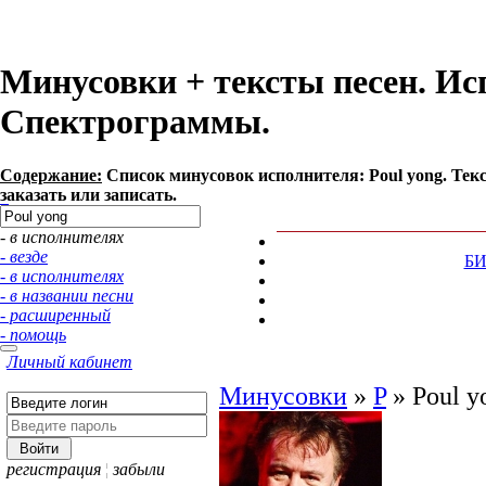
Минусовки + тексты песен. Ис
Спектрограммы.
Содержание:
Список минусовок исполнителя: Poul yong. Те
заказать или записать.
- в исполнителях
- везде
Б
- в исполнителях
- в названии песни
- расширенный
- помощь
Личный кабинет
Минусовки
»
P
»
Poul y
регистрация
¦
забыли