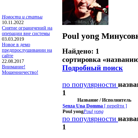
Новости и статьи
10.11.2022
Снятие ограничений на
операции вне системы
Poul yong
Минусов
03.03.2019
Новое в демо
Найдено: 1
предпрослушивании на
сайте
сортировка «
названи
22.08.2017
Подробный поиск
Внимание!
Мошенничество!
по популярности
назв
1
Название / Исполнитель
Senza Una Domma
[
перейти
]
Poul yong
Poul yong
по популярности
назв
1