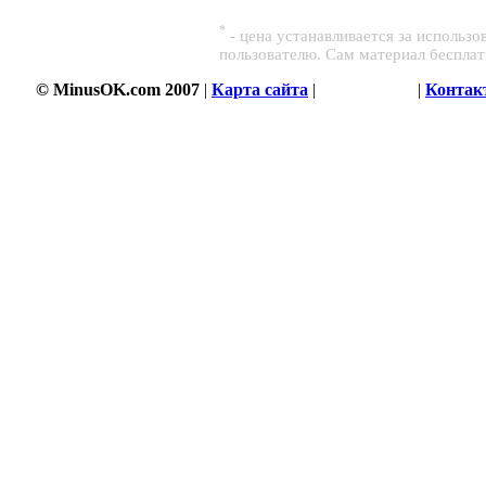
*
- цена устанавливается за использ
пользователю. Сам материал беспла
© MinusOK.com 2007
|
Карта сайта
|
Соглашение
|
Контак