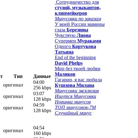
Сотрудничество для
студий, музыкантов,
клипмейкеров
Минусовки по заказам
У моей России мамины
глаза
Березины
Чувствую
Лиона
Супермен
Мураками
Одного
Кортукова
Татьяна
End of the beginning
David Phelps
Мир без твоей любви
Маликов
ст
Тип
Данные
Гагарин, я вас любила
04:00
оригинал
Кушхова Милана
256 kbps
Минусовки эксклюзив
03:07
оригинал
Ищутся Минусовки
128 kbps
Новинки минусов
04:59
ТОП минусовок-7M
оригинал
128 kbps
Случайный минус
04:54
оригинал
160 kbps