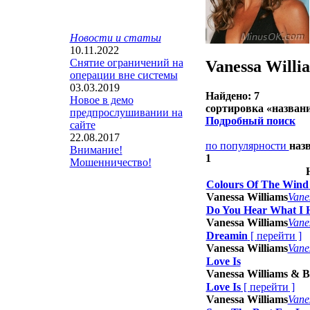
Новости и статьи
10.11.2022
Снятие ограничений на
Vanessa Willi
операции вне системы
03.03.2019
Найдено: 7
Новое в демо
сортировка «
назван
предпрослушивании на
Подробный поиск
сайте
22.08.2017
по популярности
наз
Внимание!
1
Мошенничество!
Colours Of The Wind
Vanessa Williams
Vane
Do You Hear What I 
Vanessa Williams
Vane
Dreamin
[
перейти
]
Vanessa Williams
Vane
Love Is
Vanessa Williams & B
Love Is
[
перейти
]
Vanessa Williams
Vane