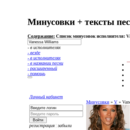
Минусовки + тексты пес
Содержание:
Список минусовок исполнителя: Va
- в исполнителях
- везде
- в исполнителях
- в названии песни
- расширенный
- помощь
Личный кабинет
Минусовки
»
V
»
Vane
регистрация
¦
забыли