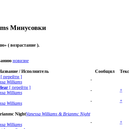
ams
Минусовки
ию
» ( возрастание ).
ванию
новизне
Название / Исполнитель
Сообщил
Тек
[
перейти
]
-
ssa Williams
Hear
[
перейти
]
-
+
ssa Williams
-
+
ssa Williams
rianmc Night
Vanessa Williams & Brianmc Night
-
+
ssa Williams