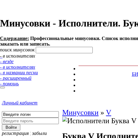
Минусовки - Исполнители. Бук
Содержание:
Профессиональные минусовки. Список исполнит
заказать или записать.
поиск минусовок
- в исполнителях
- везде
- в исполнителях
- в названии песни
Б
- расширенный
- помощь
Личный кабинет
Минусовки
»
V
регистрация
¦
забыли
Буква V
Исполнит