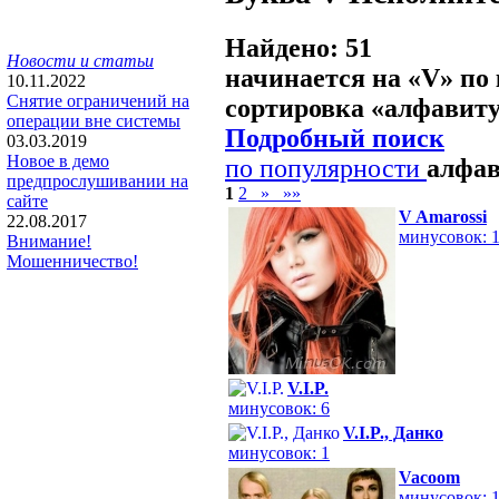
Найдено: 51
Новости и статьи
начинается на «
V
» по
10.11.2022
Снятие ограничений на
сортировка «
алфавит
операции вне системы
Подробный поиск
03.03.2019
Новое в демо
по популярности
алфа
предпрослушивании на
1
2
»
»»
сайте
V Amarossi
22.08.2017
минусовок: 
Внимание!
Мошенничество!
V.I.P.
минусовок: 6
V.I.P., Данко
минусовок: 1
Vacoom
минусовок: 