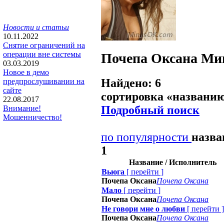
Новости и статьи
10.11.2022
Снятие ограничений на
операции вне системы
Почепа Оксана
Ми
03.03.2019
Новое в демо
Найдено: 6
предпрослушивании на
сайте
сортировка «
названи
22.08.2017
Подробный поиск
Внимание!
Мошенничество!
по популярности
назв
1
Название / Исполнитель
Вьюга
[
перейти
]
Почепа Оксана
Почепа Оксана
Мало
[
перейти
]
Почепа Оксана
Почепа Оксана
Не говори мне о любви
[
перейти
]
Почепа Оксана
Почепа Оксана