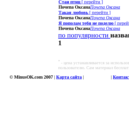
Стаи птиц
[
перейти
]
Почепа Оксана
Почепа Оксана
Такая любовь
[
перейти
]
Почепа Оксана
Почепа Оксана
Я пополам тебя не поделю
[
перей
Почепа Оксана
Почепа Оксана
по популярности
назв
1
*
- цена устанавливается за использ
пользователю. Сам материал беспла
© MinusOK.com 2007
|
Карта сайта
|
Соглашение
|
Контак