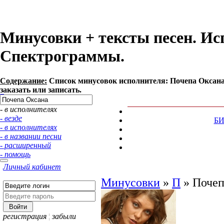
Минусовки + тексты песен. Ис
Спектрограммы.
Содержание:
Список минусовок исполнителя: Почепа Оксана
заказать или записать.
- в исполнителях
- везде
Б
- в исполнителях
- в названии песни
- расширенный
- помощь
Личный кабинет
Минусовки
»
П
»
Почеп
регистрация
¦
забыли