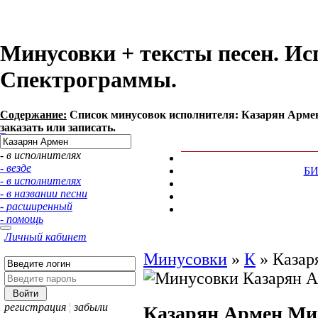
Минусовки + тексты песен. Ис
Спектрограммы.
Содержание:
Список минусовок исполнителя: Казарян Армен
заказать или записать.
- в исполнителях
- везде
Б
- в исполнителях
- в названии песни
- расширенный
- помощь
Личный кабинет
Минусовки
»
К
»
Казар
регистрация
¦
забыли
Казарян Армен
Ми