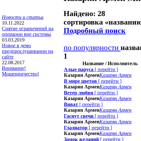
Найдено: 28
Новости и статьи
сортировка «
названи
10.11.2022
Снятие ограничений на
Подробный поиск
операции вне системы
03.03.2019
Новое в демо
по популярности
назв
предпрослушивании на
1
сайте
22.08.2017
Название / Исполнитель
Внимание!
Алые паруса
[
перейти
]
Мошенничество!
Казарян Армен
Казарян Армен
В мире цветов
[
перейти
]
Казарян Армен
Казарян Армен
Ветер любви
[
перейти
]
Казарян Армен
Казарян Армен
Виват
[
перейти
]
Казарян Армен
Казарян Армен
Гаснут свечи
[
перейти
]
Казарян Армен
Казарян Армен
Гладиатор
[
перейти
]
Казарян Армен
Казарян Армен
Замок желаний
[
перейти
]