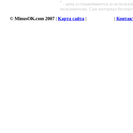
*
- цена устанавливается за использ
пользователю. Сам материал беспла
© MinusOK.com 2007
|
Карта сайта
|
Соглашение
|
Контак