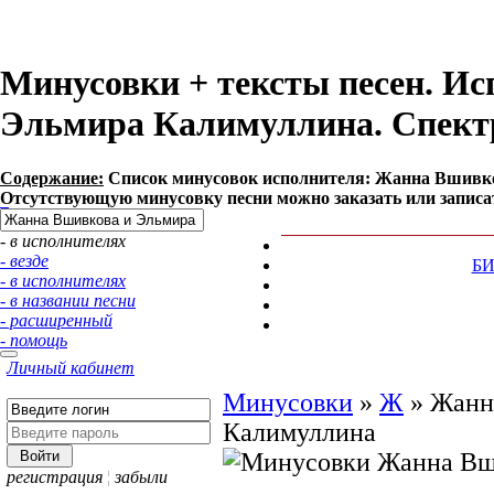
Минусовки + тексты песен. И
Эльмира Калимуллина. Спек
Содержание:
Список минусовок исполнителя: Жанна Вшивко
Отсутствующую минусовку песни можно заказать или записа
- в исполнителях
- везде
Б
- в исполнителях
- в названии песни
- расширенный
- помощь
Личный кабинет
Минусовки
»
Ж
»
Жанн
Калимуллина
регистрация
¦
забыли