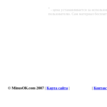
*
- цена устанавливается за использ
пользователю. Сам материал беспла
© MinusOK.com 2007
|
Карта сайта
|
Соглашение
|
Контак