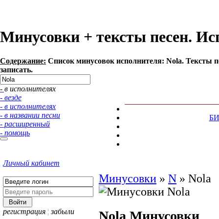
Минусовки + тексты песен. Ис
Содержание:
Список минусовок исполнителя: Nola. Тексты п
записать.
- в исполнителях
- везде
- в исполнителях
- в названии песни
Б
- расширенный
- помощь
Личный кабинет
Минусовки
»
N
»
Nola
регистрация
¦
забыли
Nola
Минусовки