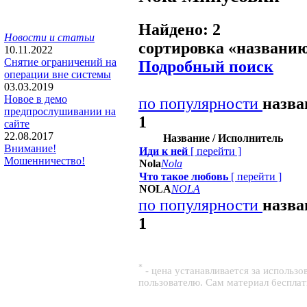
Найдено: 2
Новости и статьи
сортировка «
названи
10.11.2022
Снятие ограничений на
Подробный поиск
операции вне системы
03.03.2019
Новое в демо
по популярности
назв
предпрослушивании на
1
сайте
22.08.2017
Название / Исполнитель
Внимание!
Иди к ней
[
перейти
]
Мошенничество!
Nola
Nola
Что такое любовь
[
перейти
]
NOLA
NOLA
по популярности
назв
1
*
- цена устанавливается за использ
пользователю. Сам материал беспла