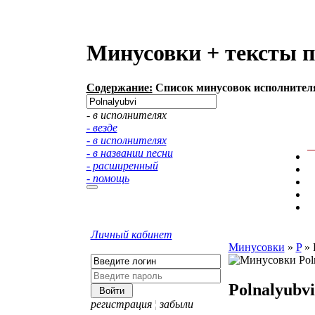
Минусовки + тексты п
Содержание:
Список минусовок исполнителя:
- в исполнителях
- везде
- в исполнителях
- в названии песни
- расширенный
- помощь
Личный кабинет
Минусовки
»
P
»
Polnalyubvi
регистрация
¦
забыли