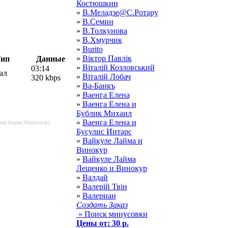
Костюшкин
»
В.Меладзе@С.Ротару
»
В.Семин
»
В.Толкунова
»
В.Хмурчик
»
Вurito
»
Віктор Павлік
ип
Данные
»
Віталій Козловський
03:14
ал
»
Віталій Лобач
320 kbps
»
Ва-Банкъ
»
Ваенга Елена
»
Ваенга Елена и
Бублик Михаил
»
Ваенга Елена и
ение Биржа Минусовок).
Бусулис Интарс
»
Вайкуле Лайма и
Винокур
»
Вайкуле Лайма
Лещенко и Винокур
»
Валдай
»
Валерій Твін
»
Валериан
Создать Заказ
» Поиск минусовки
Цены от: 30 р.