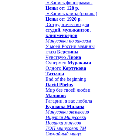
» Запись фонограммы
Цены от: 128 р.
» Запись клипа (ролика)
Цены от: 1920 р.
Сотрудничество для
студий, музыкантов,
клипмейкеров
Минусовки по заказам
У моей России мамины
глаза
Березины
Чувствую
Лиона
Супермен
Мураками
Одного
Кортукова
Татьяна
End of the beginning
David Phelps
Мир без твоей любви
Маликов
Гагарин, я вас любила
Кушхова Милана
Минусовки эксклюзив
Ищутся Минусовки
Новинки минусов
ТОП минусовок-7M
Случайный минус