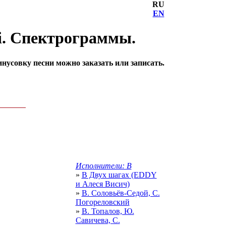
RU
EN
vi. Спектрограммы.
нусовку песни можно заказать или записать.
Исполнители: В
»
В Двух шагах (EDDY
и Алеся Висич)
»
В. Соловьёв-Седой, С.
Погореловский
»
В. Топалов, Ю.
Савичева, С.