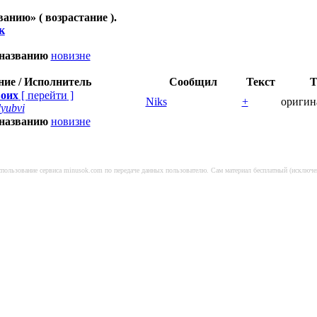
ванию
» ( возрастание ).
к
названию
новизне
ние / Исполнитель
Сообщил
Текст
Т
оих
[
перейти
]
Niks
+
оригин
yubvi
названию
новизне
использование сервиса minusok.com по передаче данных пользователю. Сам материал бесплатный (исключ