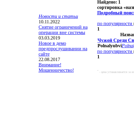
Найдено: 1
сортировка «
наз
Подробный поис
Новости и статьи
10.11.2022
по популярности
Снятие ограничений на
1
операции вне системы
Назва
03.03.2019
Чужой Среди Св
Новое в демо
Polnalyubvi
Polnal
предпрослушивании на
по популярности
сайте
1
22.08.2017
Внимание!
Мошенничество!
*
- цена устанавливается за 