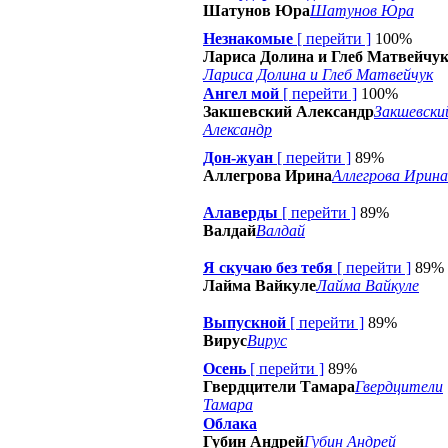
Шатунов Юра
Шатунов Юра
Незнакомые
[
перейти
]
100%
Лариса Долина и Глеб Матвейчу
Лариса Долина и Глеб Матвейчук
Ангел мой
[
перейти
]
100%
Закшевский Александр
Закшевски
Александр
Дон-жуан
[
перейти
]
89%
Аллегрова Ирина
Аллегрова Ирина
Алаверды
[
перейти
]
89%
Валдай
Валдай
Я скучаю без тебя
[
перейти
]
89%
Лайма Вайкуле
Лайма Вайкуле
Выпускной
[
перейти
]
89%
Вирус
Вирус
Осень
[
перейти
]
89%
Гвердцители Тамара
Гвердцители
Тамара
Облака
Губин Андрей
Губин Андрей