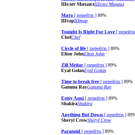
Шелег Михаил
Шелег Михаил
Мато
[
перейти
]
89%
Штар
Штар
Tonight Is Right For Love
[
перейт
Chef
Chef
Circle of life
[
перейти
]
89%
Elton John
Elton John
Zlil Meitar
[
перейти
]
89%
Eyal Golan
Eyal Golan
Time to break free
[
перейти
]
89%
Gamma Ray
Gamma Ray
Estoy Aqui
[
перейти
]
89%
Shakira
Shakira
Anything But Down
[
перейти
]
89
Sheryl Crow
Sheryl Crow
Paranoid
[
перейти
]
89%