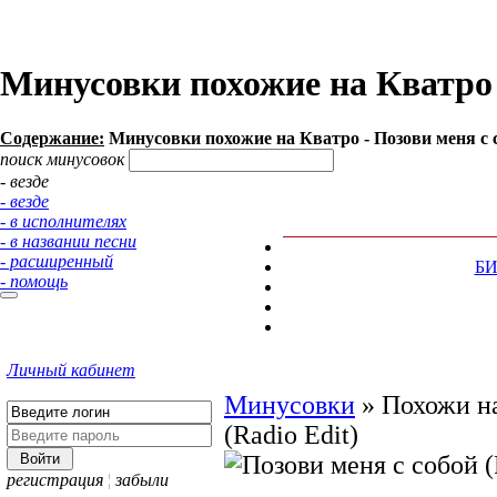
Минусовки похожие на Кватро -
Содержание:
Минусовки похожие на Кватро - Позови меня с со
поиск минусовок
- везде
- везде
- в исполнителях
- в названии песни
- расширенный
Б
- помощь
Личный кабинет
Минусовки
»
Похожи на
(Radio Edit)
регистрация
¦
забыли