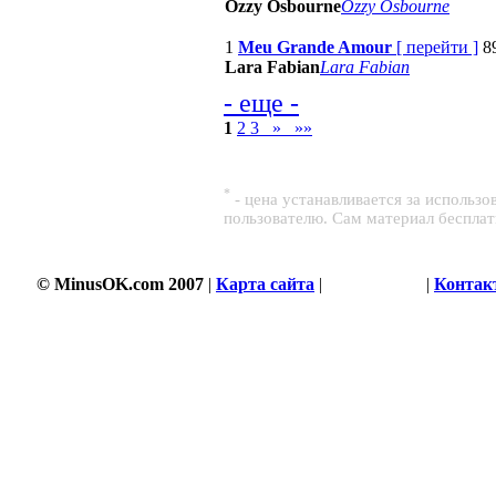
Ozzy Osbourne
Ozzy Osbourne
1
Meu Grande Amour
[
перейти
]
8
Lara Fabian
Lara Fabian
- еще -
1
2
3
»
»»
*
- цена устанавливается за использ
пользователю. Сам материал беспла
211 s
© MinusOK.com 2007
|
Карта сайта
|
Соглашение
|
Контак