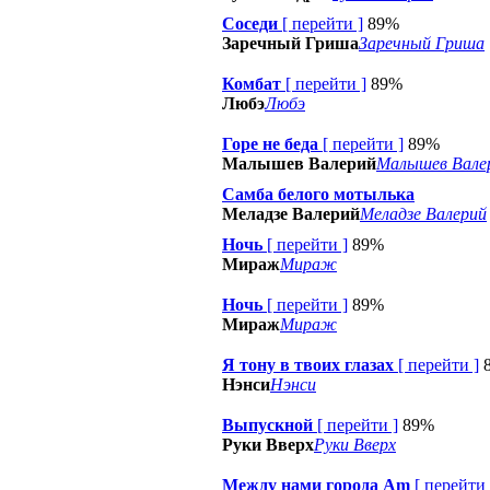
Соседи
[
перейти
]
89%
Заречный Гриша
Заречный Гриша
Комбат
[
перейти
]
89%
Любэ
Любэ
Горе не беда
[
перейти
]
89%
Малышев Валерий
Малышев Вале
Самба белого мотылька
Меладзе Валерий
Меладзе Валерий
Ночь
[
перейти
]
89%
Мираж
Мираж
Ночь
[
перейти
]
89%
Мираж
Мираж
Я тону в твоих глазах
[
перейти
]
Нэнси
Нэнси
Выпускной
[
перейти
]
89%
Руки Вверх
Руки Вверх
Между нами города Am
[
перейти