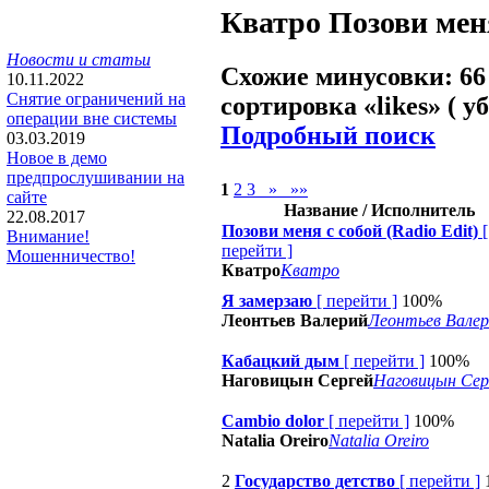
Кватро
Позови меня
Новости и статьи
Схожие минусовки: 66
10.11.2022
Снятие ограничений на
сортировка «
likes
» ( у
операции вне системы
Подробный поиск
03.03.2019
Новое в демо
предпрослушивании на
1
2
3
»
»»
сайте
Название / Исполнитель
22.08.2017
Позови меня с собой (Radio Edit)
[
Внимание!
перейти
]
Мошенничество!
Кватро
Кватро
Я замерзаю
[
перейти
]
100%
Леонтьев Валерий
Леонтьев Вале
Кабацкий дым
[
перейти
]
100%
Наговицын Сергей
Наговицын Сер
Cambio dolor
[
перейти
]
100%
Natalia Oreiro
Natalia Oreiro
2
Государство детство
[
перейти
]