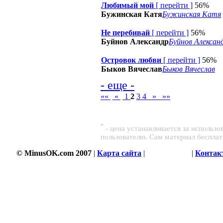
Любимый мой
[
перейти
]
56%
Бужинская Катя
Бужинская Катя
Не перебивай
[
перейти
]
56%
Буйнов Александр
Буйнов Алексан
Островок любви
[
перейти
]
56%
Быков Вячеслав
Быков Вячеслав
- еще -
««
«
1
2
3
4
»
»»
*
- цена устанавливается за использ
пользователю. Сам материал беспла
© MinusOK.com 2007
|
Карта сайта
|
Соглашение
|
Контак