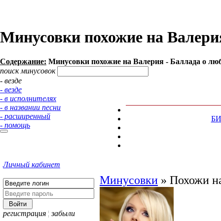
Минусовки похожие на Валерия
Содержание:
Минусовки похожие на Валерия - Баллада о люб
поиск минусовок
- везде
- везде
- в исполнителях
- в названии песни
- расширенный
Б
- помощь
Личный кабинет
Минусовки
»
Похожи на
регистрация
¦
забыли