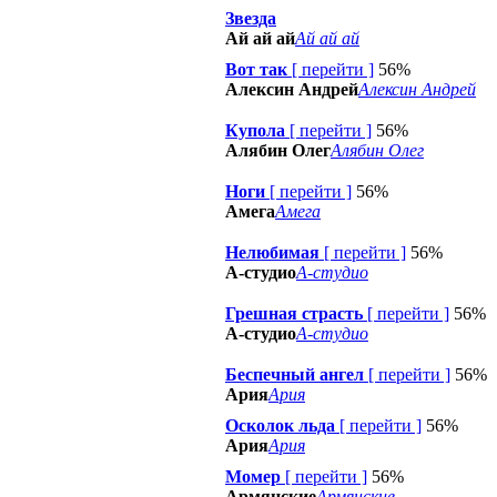
Звезда
Ай ай ай
Ай ай ай
Вот так
[
перейти
]
56%
Алексин Андрей
Алексин Андрей
Купола
[
перейти
]
56%
Алябин Олег
Алябин Олег
Ноги
[
перейти
]
56%
Амега
Амега
Нелюбимая
[
перейти
]
56%
А-студио
А-студио
Грешная страсть
[
перейти
]
56%
А-студио
А-студио
Беспечный ангел
[
перейти
]
56%
Ария
Ария
Осколок льда
[
перейти
]
56%
Ария
Ария
Момер
[
перейти
]
56%
Армянские
Армянские