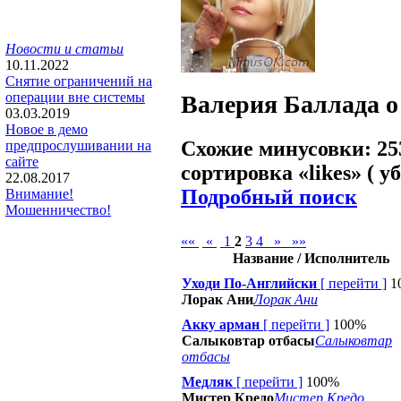
Новости и статьи
10.11.2022
Снятие ограничений на
операции вне системы
Валерия
Баллада о
03.03.2019
Новое в демо
Схожие минусовки: 25
предпрослушивании на
сайте
сортировка «
likes
» ( у
22.08.2017
Подробный поиск
Внимание!
Мошенничество!
««
«
1
2
3
4
»
»»
Название / Исполнитель
Уходи По-Английски
[
перейти
]
1
Лорак Ани
Лорак Ани
Акку арман
[
перейти
]
100%
Салыковтар отбасы
Салыковтар
отбасы
Медляк
[
перейти
]
100%
Мистер Кредо
Мистер Кредо