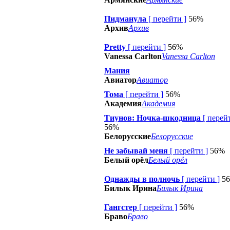
Пидманула
[
перейти
]
56%
Архив
Архив
Pretty
[
перейти
]
56%
Vanessa Carlton
Vanessa Carlton
Мания
Авиатор
Авиатор
Тома
[
перейти
]
56%
Академия
Академия
Тиунов: Ночка-шкодница
[
перей
56%
Белорусские
Белорусские
Не забывай меня
[
перейти
]
56%
Белый орёл
Белый орёл
Однажды в полночь
[
перейти
]
5
Билык Ирина
Билык Ирина
Гангстер
[
перейти
]
56%
Браво
Браво