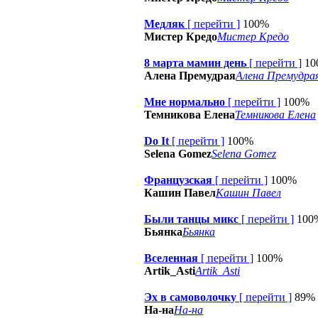
Медляк
[
перейти
]
100%
Мистер Кредо
Мистер Кредо
8 марта мамин день
[
перейти
]
10
Алена Премудрая
Алена Премудра
Мне нормально
[
перейти
]
100%
Темникова Елена
Темникова Елена
Do It
[
перейти
]
100%
Selena Gomez
Selena Gomez
Французская
[
перейти
]
100%
Кашин Павел
Кашин Павел
Были танцы микс
[
перейти
]
100
Бьянка
Бьянка
Вселенная
[
перейти
]
100%
Artik_Asti
Artik_Asti
Эх в самоволочку
[
перейти
]
89%
На-на
На-на