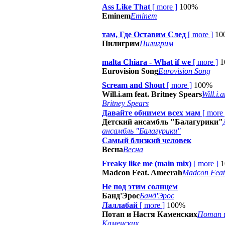
Ass Like That
[
more
]
100%
Eminem
Eminem
там, Где Оставим След
[
more
]
10
Пилигрим
Пилигрим
malta Chiara - What if we
[
more
]
1
Eurovision Song
Eurovision Song
Scream and Shout
[
more
]
100%
Will.i.am feat. Britney Spears
Will.i.
Britney Spears
Давайте обнимем всех мам
[
more
Детский ансамбль "Балагурики"
ансамбль "Балагурики"
Самый близкий человек
Весна
Весна
Freaky like me (main mix)
[
more
]
Madcon Feat. Ameerah
Madcon Feat
Не под этим солнцем
Банд'Эрос
Банд'Эрос
Лаллабай
[
more
]
100%
Потап и Настя Каменских
Потап 
Каменских