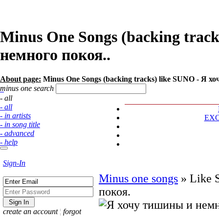
Minus One Songs (backing trac
немного покоя..
About page:
Minus One Songs (backing tracks) like SUNO - Я хочу
minus one search
- all
- all
- in artists
EX
- in song title
- advanced
- help
Sign-In
Minus one songs
»
Like 
покоя.
create an account
¦
forgot