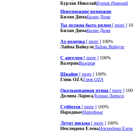
Бурлак Николай
Бурлак Николай
Невозможное возможно
Билан Дима
Билан Дима
Ты должна быть рядом
[
more
]
1
Билан Дима
Билан Дима
Ах водочка
[
more
]
100%
Лайма Вайкуле
Лайма Вайкуле
С ангелом
[
more
]
100%
Валерия
Валерия
Швайне
[
more
]
100%
Глюк OZA
Глюк OZA
Окольцованная птица
[
more
]
10
Долина Лариса
Долина Лариса
Субботея
[
more
]
100%
Народные
Народные
Летят письма
[
more
]
100%
Неклюдова Елена
Неклюдова Елен