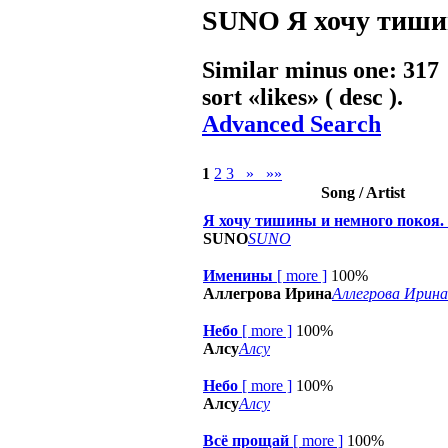
SUNO
Я хочу тиши
Similar minus one: 317
sort «
likes
» ( desc ).
Advanced Search
1
2
3
»
»»
Song / Artist
Я хочу тишины и немного покоя.
SUNO
SUNO
Именины
[
more
]
100%
Аллегрова Ирина
Аллегрова Ирина
Небо
[
more
]
100%
Алсу
Алсу
Небо
[
more
]
100%
Алсу
Алсу
Всё прощай
[
more
]
100%