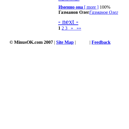
Именно она
[
more
]
100%
Газманов Олег
Газманов Олег
- next -
1
2
3
»
»»
© MinusOK.com 2007
|
Site Map
|
Terms
|
Feedback