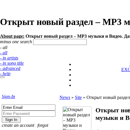
Открыт новый раздел – MP3 м
About page:
Открыт новый раздел – MP3 музыки и Видео. Дан
minus one search
- all
- all
- in artists
- in song title
- advanced
EX
- help
Sign-In
News
»
Site
»
Открыт новый раздел
Открыт нов
музыки и В
create an account
¦
forgot