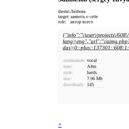
theme:
Любовь
target:
заявить о себе
role:
автор всего
{"info":"\/user\/projects\/608\
lang=eng","url":"\/aimg.php
das=0::plus::137301::608:1:
nomination:
vocal
tone:
A#m
style:
bards
size:
7.96 Mb
downloads:
145
+