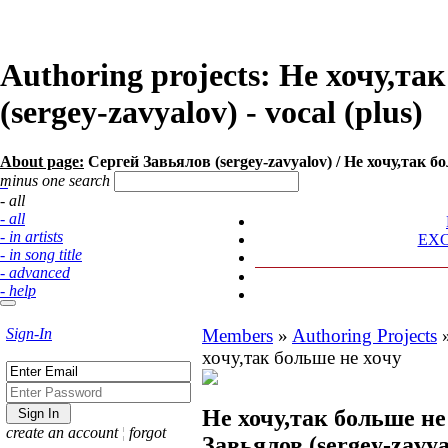
Authoring projects: Не хочу,та
(sergey-zavyalov) - vocal (plus)
About page:
Сергей Завьялов (sergey-zavyalov) / Не хочу,так бо
minus one search
- all
- all
- in artists
EX
- in song title
- advanced
- help
Sign-In
Members
»
Authoring Projects
хочу,так больше не хочу
Не хочу,так больше не
create an account
¦
forgot
Завьялов (sergey-zavya