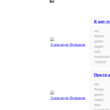
list
Я зову т
nic:
theme:
genre:
Александр Незванов
target:
role:
nominatio
content:
Прости з
nic:
theme:
genre:
Александр Незванов
target:
role:
nominatio