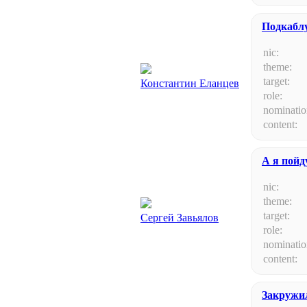
Подкабл
nic:
theme:
target:
Константин Еланцев
role:
nominatio
content:
А я пойд
nic:
theme:
target:
Сергей Завьялов
role:
nominatio
content:
Закружил