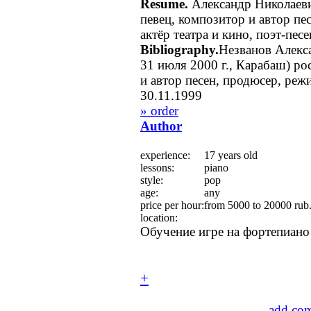
Resume.
Александр Николаеви
певец, композитор и автор пе
актёр театра и кино, поэт-песе
Bibliography.
Незванов Алекс
31 июля 2000 г., Карабаш) ро
и автор песен, продюсер, режи
30.11.1999
» order
Author
experience:
17 years old
lessons:
piano
style:
pop
age:
any
price per hour:
from 5000 to 20000 rub
location:
Обучение игре на фортепиано
+
add co