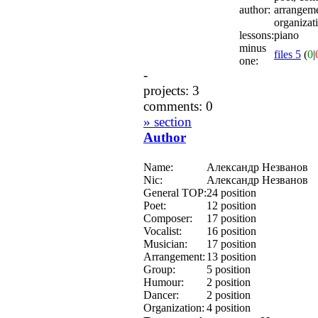
author:
arrangeme
organizat
lessons:
piano
minus
files 5
(
0
|
one:
-
projects: 3
comments: 0
» section
Author
Name:
Александр Незванов
Nic:
Александр Незванов
General TOP:
24 position
Poet:
12 position
Composer:
17 position
Vocalist:
16 position
Musician:
17 position
Arrangement:
13 position
Group:
5 position
Humour:
2 position
Dancer:
2 position
Organization:
4 position