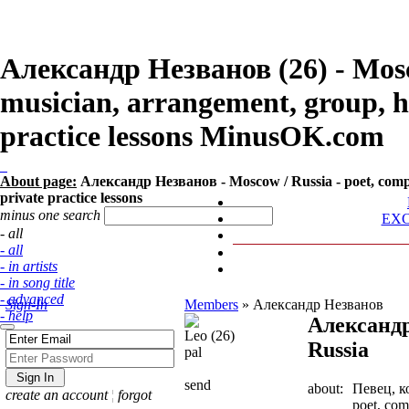
Александр Незванов (26) - Mosco
musician, arrangement, group, h
practice lessons MinusOK.com
About page:
Александр Незванов - Moscow / Russia - poet, compos
private practice lessons
minus one search
EX
- all
- all
- in artists
- in song title
- advanced
Sign-In
Members
»
Александр Незванов
- help
Александ
Leo (26)
Russia
pal
send
about:
Певец, к
create an account
¦
forgot
poet, com