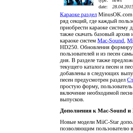
type:
news
date:
28.04.201
Караоке раздел
MinusOK.com р
ряд секций, где каждый польз
приобрести караоке систему д
также скачать базовый архив 
караоке систем
Mac-Sound
,
Mi
HD250. Обновления формирую
пользователей и из песен са
дня. В разделе также предло
текущего каталога песен и пес
добавлены в следующих выпу
песен предусмотрен раздел
Ст
простую форму, пользователь 
включение необходимой песн
выпусков.
Дополнения к Mac-Sound и 
Новые модели MiiC-Star допо
позволяющим пользователю в