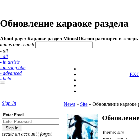
Обновление караоке раздела
About page:
Караоке раздел MinusOK.com расширен и теперь и
minus one search
- all
- all
- in artists
- in song title
- advanced
EX
- help
Sign-In
News
»
Site
»
Обновление караоке 
Обновление
theme:
site
create an account
¦
forgot