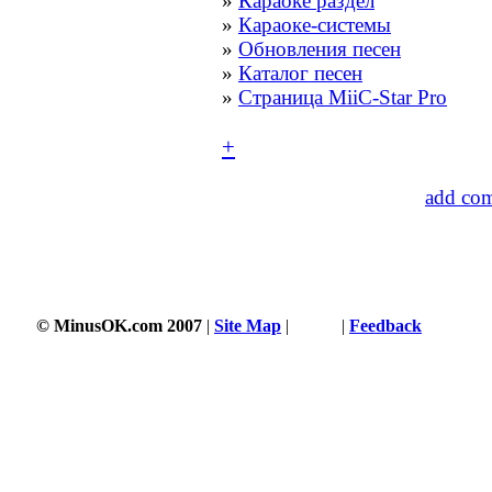
»
Караоке раздел
»
Караоке-системы
»
Обновления песен
»
Каталог песен
»
Страница MiiC-Star Pro
+
add co
© MinusOK.com 2007
|
Site Map
|
Terms
|
Feedback