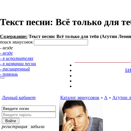
Текст песни: Всё только для т
Содержание:
Текст песни: Всё только для тебя (Агутин Леони
поиск минусовок
- везде
- везде
- в исполнителях
- в названии песни
- расширенный
Б
- помощь
Личный кабинет
Каталог минусовок
»
А
»
Агутин 
регистрация
¦
забыли