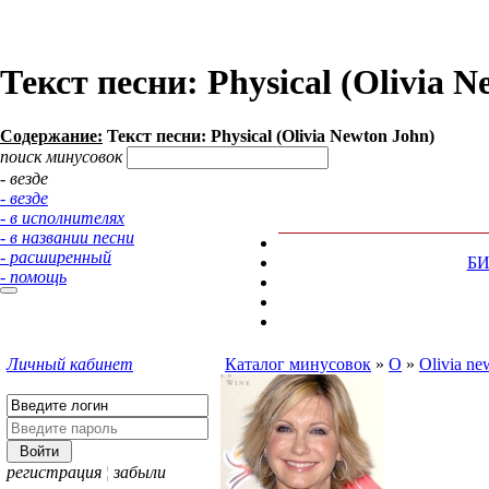
Текст песни: Physical (Olivia 
Содержание:
Текст песни: Physical (Olivia Newton John)
поиск минусовок
- везде
- везде
- в исполнителях
- в названии песни
- расширенный
Б
- помощь
Личный кабинет
Каталог минусовок
»
O
»
Olivia ne
регистрация
¦
забыли