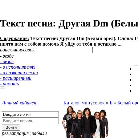
Текст песни: Другая Dm (Белы
Содержание:
Текст песни: Другая Dm (Белый орёл). Слова: Г
ничто нам с тобою помочь Я уйду от тебя и оставлю ...
поиск минусовок
- везде
- везде
- в исполнителях
- в названии песни
- расширенный
- помощь
Личный кабинет
Каталог минусовок
»
Б
»
Белый ор
регистрация
¦
забыли