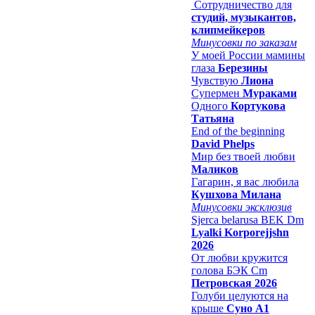
Сотрудничество для
студий, музыкантов,
клипмейкеров
Минусовки по заказам
У моей России мамины
глаза
Березины
Чувствую
Лиона
Супермен
Мураками
Одного
Кортукова
Татьяна
End of the beginning
David Phelps
Мир без твоей любви
Маликов
Гагарин, я вас любила
Кушхова Милана
Минусовки эксклюзив
Sjerca belarusa BEK Dm
Lyalki Korporejjshn
2026
От любви кружится
голова БЭК Cm
Петровская 2026
Голуби целуются на
крыше
Суно А1