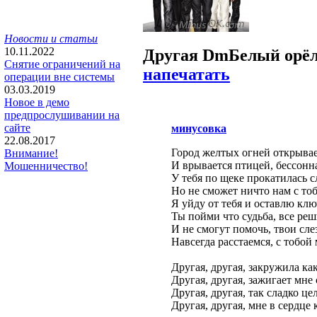
Новости и статьи
10.11.2022
Другая Dm
Белый орё
Снятие ограничений на
напечатать
операции вне системы
03.03.2019
Новое в демо
предпрослушивании на
сайте
минусовка
22.08.2017
Город желтых огней открывае
Внимание!
И врывается птицей, бессонн
Мошенничество!
У тебя по щеке прокатилась с
Но не сможет ничто нам с то
Я уйду от тебя и оставлю кл
Ты пойми что судьба, все реш
И не смогут помочь, твои сле
Навсегда расстаемся, с тобой
Другая, другая, закружила ка
Другая, другая, зажигает мне
Другая, другая, так сладко це
Другая, другая, мне в сердце 