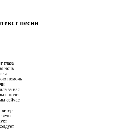
л
текст песни
т глаза
ая ночь
леза
бою помочь
ючи
ила за нас
зы в ночи
 мы сейчас
к ветер
 свечи
лует
колдует