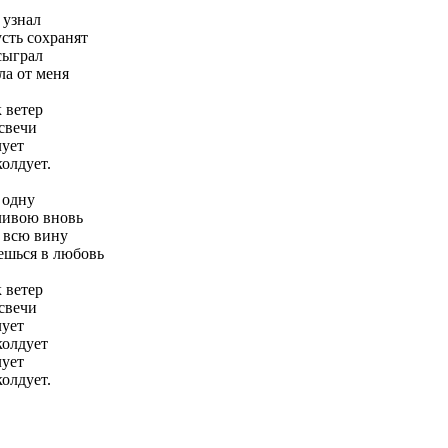
 узнал
усть сохранят
сыграл
ла от меня
к ветер
 свечи
лует
колдует.
 одну
тливою вновь
 всю вину
нешься в любовь
к ветер
 свечи
лует
колдует
лует
колдует.