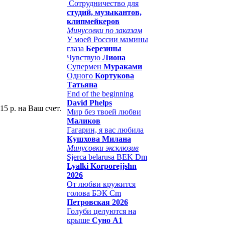
Сотрудничество для
студий, музыкантов,
клипмейкеров
Минусовки по заказам
У моей России мамины
глаза
Березины
Чувствую
Лиона
Супермен
Мураками
Одного
Кортукова
Татьяна
End of the beginning
David Phelps
15 р. на Ваш счет.
Мир без твоей любви
Маликов
Гагарин, я вас любила
Кушхова Милана
Минусовки эксклюзив
Sjerca belarusa BEK Dm
Lyalki Korporejjshn
2026
От любви кружится
голова БЭК Cm
Петровская 2026
Голуби целуются на
крыше
Суно А1