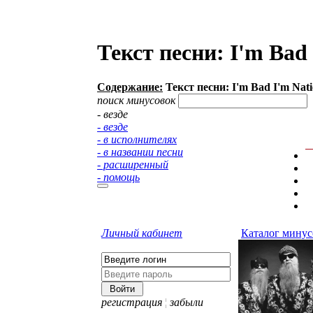
Текст песни: I'm Bad
Содержание:
Текст песни: I'm Bad I'm Nat
поиск минусовок
- везде
- везде
- в исполнителях
- в названии песни
- расширенный
- помощь
Личный кабинет
Каталог минус
регистрация
¦
забыли