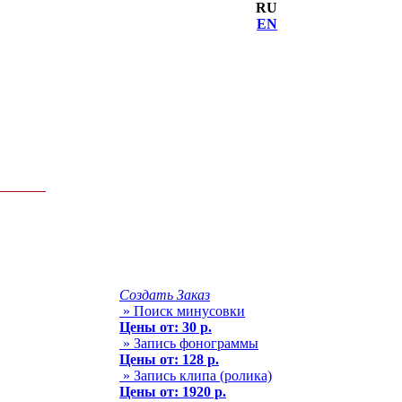
RU
EN
Создать Заказ
» Поиск минусовки
Цены от: 30 р.
» Запись фонограммы
Цены от: 128 р.
» Запись клипа (ролика)
Цены от: 1920 р.