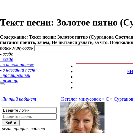
Текст песни: Золотое пятно (С
Содержание:
Текст песни: Золотое пятно (Сурганова Светлана
пытайся понять, зачем, Hе пытайся узнать, за что. Подскользн
поиск минусовок
- везде
- везде
- в исполнителях
- в названии песни
Б
- расширенный
- помощь
Личный кабинет
Каталог минусовок
»
С
»
Сурганов
регистрация
¦
забыли