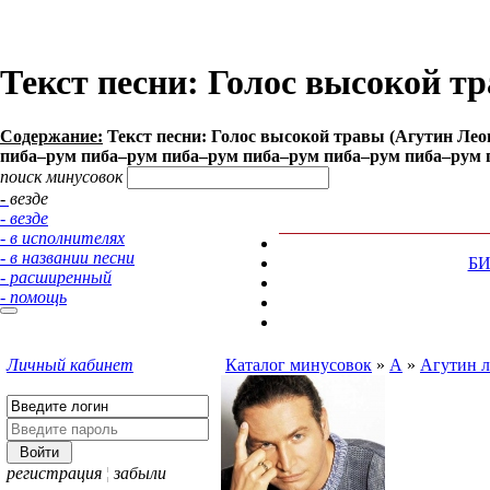
Текст песни: Голос высокой т
Содержание:
Текст песни: Голос высокой травы (Агутин Лео
пиба–рум пиба–рум пиба–рум пиба–рум пиба–рум пиба–рум пи
поиск минусовок
- везде
- везде
- в исполнителях
- в названии песни
Б
- расширенный
- помощь
Личный кабинет
Каталог минусовок
»
А
»
Агутин 
регистрация
¦
забыли