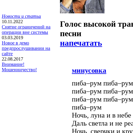
Новости и статьи
10.11.2022
Голос высокой тр
Снятие ограничений на
песни
операции вне системы
03.03.2019
напечатать
Новое в демо
предпрослушивании на
сайте
22.08.2017
Внимание!
минусовка
Мошенничество!
пиба–рум пиба–рум
пиба–рум пиба–рум
пиба–рум пиба–рум
пиба–рум
Ночь, луна и в небе
Даль светла и не ре
Ночь, сверчки и кру