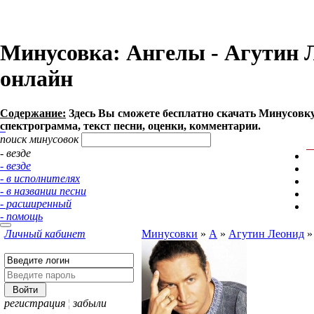
Минусовка: Ангелы - Агутин Ле
онлайн
Содержание:
Здесь Вы сможете бесплатно cкачать Минусовку п
спектрограмма, текст песни, оценки, комментарии.
поиск минусовок
- везде
- везде
- в исполнителях
- в названии песни
- расширенный
- помощь
Личный кабинет
Минусовки
»
А
»
Агутин Леонид
регистрация
¦
забыли