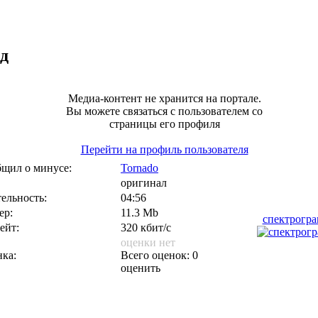
д
Медиа-контент не хранится на портале.
Вы можете связаться с пользователем со
страницы его профиля
Перейти на профиль пользователя
щил о минусе:
Tornado
оригинал
ельность:
04:56
ер:
11.3 Mb
спектрогр
ейт:
320 кбит/с
оценки нет
ка:
Всего оценок: 0
оценить