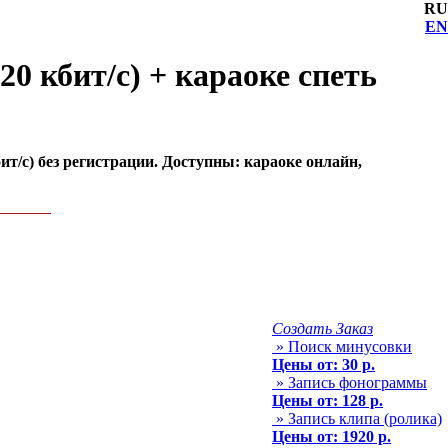
RU
EN
0 кбит/с) + караоке спеть
ит/с) без регистрации. Доступны: караоке онлайн,
Создать Заказ
» Поиск минусовки
Цены от: 30 р.
» Запись фонограммы
Цены от: 128 р.
» Запись клипа (ролика)
Цены от: 1920 р.