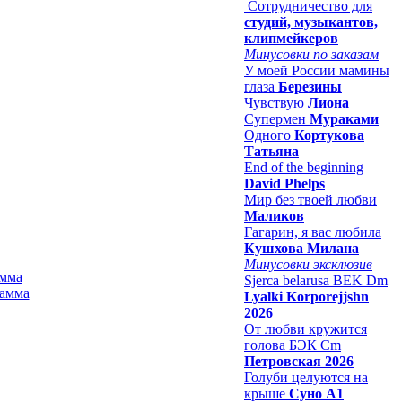
Сотрудничество для
студий, музыкантов,
клипмейкеров
Минусовки по заказам
У моей России мамины
глаза
Березины
Чувствую
Лиона
Супермен
Мураками
Одного
Кортукова
Татьяна
End of the beginning
David Phelps
Мир без твоей любви
Маликов
Гагарин, я вас любила
Кушхова Милана
Минусовки эксклюзив
амма
Sjerca belarusa BEK Dm
Lyalki Korporejjshn
2026
От любви кружится
голова БЭК Cm
Петровская 2026
Голуби целуются на
крыше
Суно А1