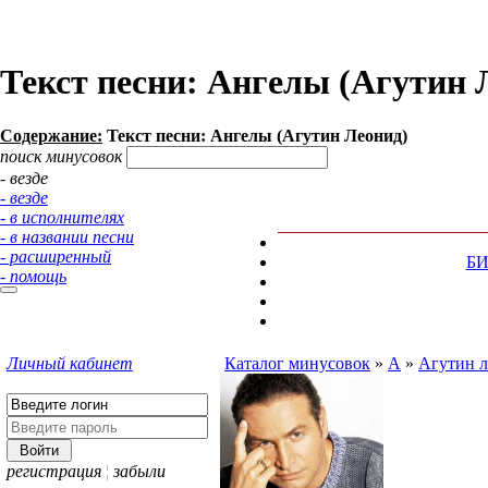
Текст песни: Ангелы (Агутин 
Содержание:
Текст песни: Ангелы (Агутин Леонид)
поиск минусовок
- везде
- везде
- в исполнителях
- в названии песни
- расширенный
Б
- помощь
Личный кабинет
Каталог минусовок
»
А
»
Агутин 
регистрация
¦
забыли