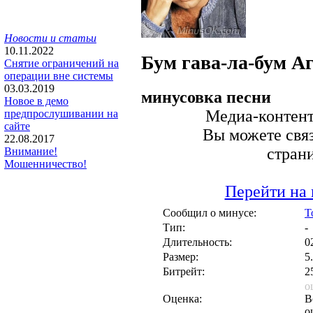
Новости и статьи
10.11.2022
Бум гава-ла-бум
Аг
Снятие ограничений на
операции вне системы
03.03.2019
минусовка песни
Новое в демо
Медиа-контент 
предпрослушивании на
сайте
Вы можете связ
22.08.2017
стран
Внимание!
Мошенничество!
Перейти на 
Сообщил о минусе:
T
Тип:
-
Длительность:
0
Размер:
5
Битрейт:
2
о
Оценка:
В
о