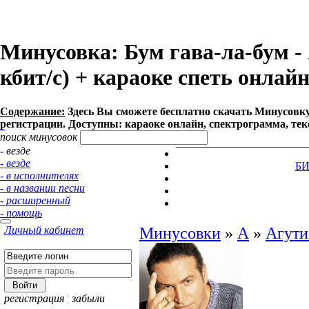
Минусовка: Бум гава-ла-бум - 
кбит/с) + караоке спеть онлай
Содержание:
Здесь Вы сможете бесплатно cкачать Минусовку п
регистрации. Доступны: караоке онлайн, спектрограмма, тек
поиск минусовок
- везде
- везде
Б
- в исполнителях
- в названии песни
- расширенный
- помощь
Личный кабинет
Минусовки
»
А
»
Агути
регистрация
¦
забыли