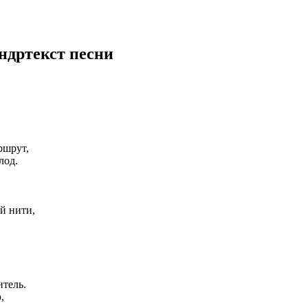
ндр
текст песни
ршрут,
лод.
й нити,
тель.
,