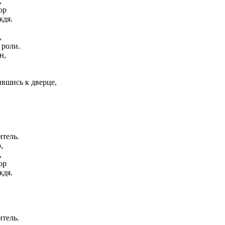
,
ор
ждя.
,
 роли.
н,
вшись к дверце,
.
тель.
,
,
ор
ждя.
тель.