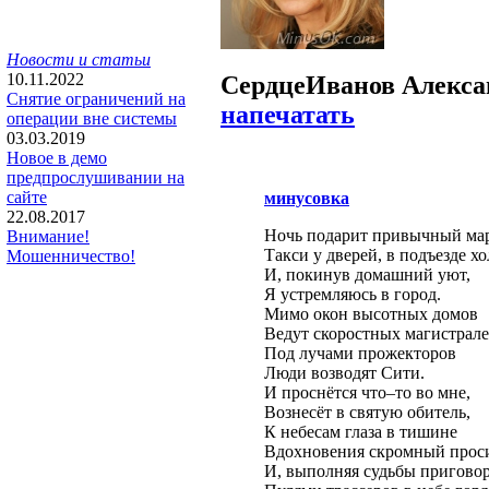
Новости и статьи
10.11.2022
Сердце
Иванов Алекса
Снятие ограничений на
напечатать
операции вне системы
03.03.2019
Новое в демо
предпрослушивании на
сайте
минусовка
22.08.2017
Ночь подарит привычный ма
Внимание!
Такси у дверей, в подъезде хо
Мошенничество!
И, покинув домашний уют,
Я устремляюсь в город.
Мимо окон высотных домов
Ведут скоростных магистрале
Под лучами прожекторов
Люди возводят Сити.
И проснётся что–то во мне,
Вознесёт в святую обитель,
К небесам глаза в тишине
Вдохновения скромный проси
И, выполняя судьбы приговор