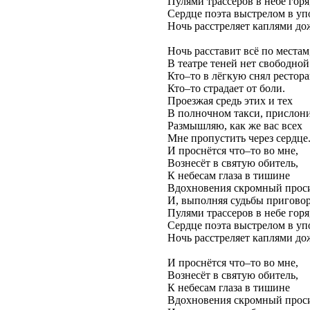
Пулями трассеров в небе горя
Сердце поэта выстрелом в уп
Ночь расстреляет каплями до
Ночь расставит всё по местам
В театре теней нет свободной
Кто–то в лёгкую снял рестора
Кто–то страдает от боли.
Проезжая средь этих и тех
В полночном такси, прислони
Размышляю, как же вас всех
Мне пропустить через сердце
И проснётся что–то во мне,
Вознесёт в святую обитель,
К небесам глаза в тишине
Вдохновения скромный проси
И, выполняя судьбы приговор
Пулями трассеров в небе горя
Сердце поэта выстрелом в уп
Ночь расстреляет каплями до
И проснётся что–то во мне,
Вознесёт в святую обитель,
К небесам глаза в тишине
Вдохновения скромный проси