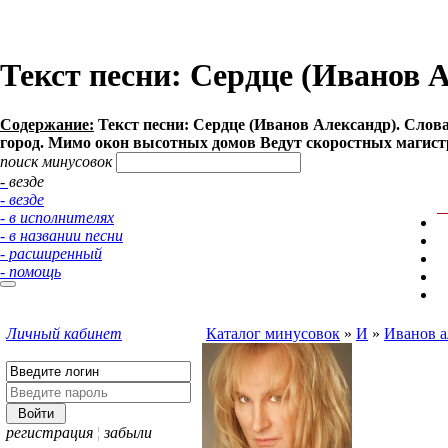
Текст песни: Сердце (Иванов 
Содержание:
Текст песни: Сердце (Иванов Александр). Слов
город. Мимо окон высотных домов Ведут скоростных магистр
поиск минусовок
- везде
- везде
- в исполнителях
- в названии песни
- расширенный
- помощь
Личный кабинет
Каталог минусовок
»
И
»
Иванов а
регистрация
¦
забыли