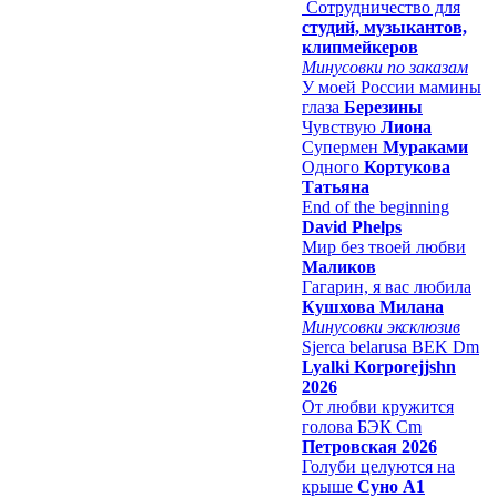
Сотрудничество для
студий, музыкантов,
клипмейкеров
Минусовки по заказам
У моей России мамины
глаза
Березины
Чувствую
Лиона
Супермен
Мураками
Одного
Кортукова
Татьяна
End of the beginning
David Phelps
Мир без твоей любви
Маликов
Гагарин, я вас любила
Кушхова Милана
Минусовки эксклюзив
Sjerca belarusa BEK Dm
Lyalki Korporejjshn
2026
От любви кружится
голова БЭК Cm
Петровская 2026
Голуби целуются на
крыше
Суно А1