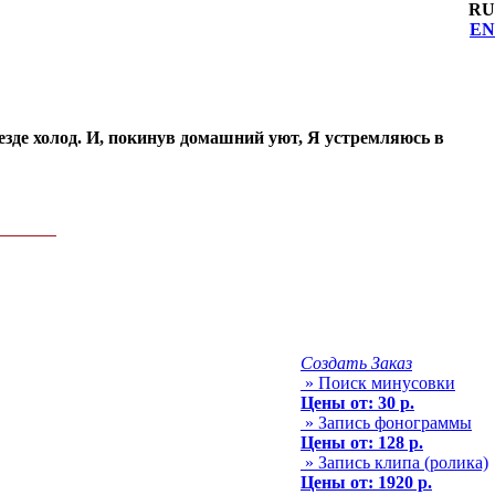
RU
EN
езде холод. И, покинув домашний уют, Я устремляюсь в
Создать Заказ
» Поиск минусовки
Цены от: 30 р.
» Запись фонограммы
Цены от: 128 р.
» Запись клипа (ролика)
Цены от: 1920 р.